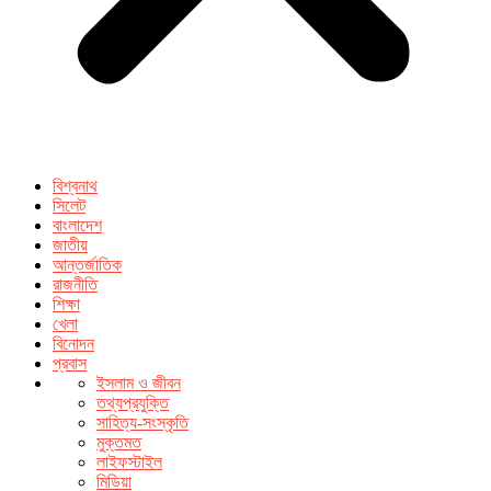
বিশ্বনাথ
সিলেট
বাংলাদেশ
জাতীয়
আন্তর্জাতিক
রাজনীতি
শিক্ষা
খেলা
বিনোদন
প্রবাস
ইসলাম ও জীবন
তথ্যপ্রযুক্তি
সাহিত্য-সংস্কৃতি
মুক্তমত
লাইফস্টাইল
মিডিয়া