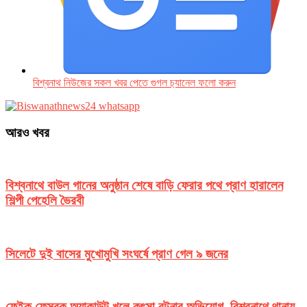
বিশ্বনাথ নিউজের সকল খবর পেতে গুগল চ‌্যানেল ফলো করুন
আরও খবর
বিশ্বনাথে বাউল গানের অনুষ্ঠান শেষে বাড়ি ফেরার পথে প্রাণ হারালেন
শিল্পী পেহেলি ভৈরবী
সিলেটে দুই বাসের মুখোমুখি সংঘর্ষে প্রাণ গেল ৯ জনের
ফেইক ফেসবুক অ্যাকাউন্ট খুলে কুৎসা রটনার অভিযোগ, বিশ্বনাথে থানায়