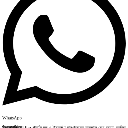
WhatsApp
বিশ্বনাথনিউজ২৪ ::
পাহাড়ি ঢল ও টানাবর্ষণে মাসখানেকের ব্যবধানে ফের বন্যায় কবলিত