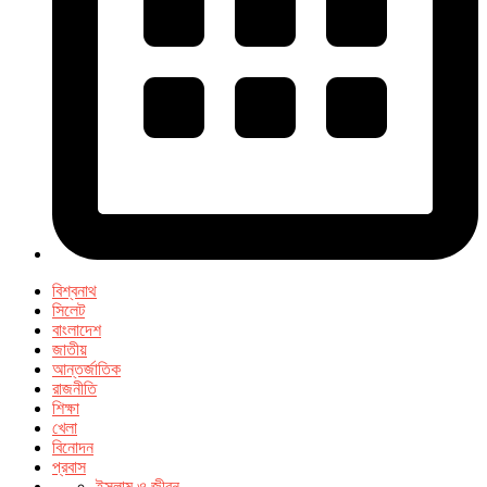
বিশ্বনাথ
সিলেট
বাংলাদেশ
জাতীয়
আন্তর্জাতিক
রাজনীতি
শিক্ষা
খেলা
বিনোদন
প্রবাস
ইসলাম ও জীবন