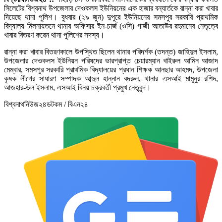
সিলেটের বিশ্বনাথ উপজেলার দেওকলস ইউনিয়নের এক হাজার বন্যার্তকে রান্না করা খাবার
দিয়েছে থানা পুলিশ। বুধবার (২৯ জুন) দুপুরে ইউনিয়নের সমসপুর সরকারি প্রাথমিক
বিদ্যালয় মিলনায়তনে থানার অফিসার ইন-চার্জ (ওসি) গাজী আতাউর রহমানের নেতৃত্বে
খাবার বিতরণ করেন থানা পুলিশের সদস্য।
রান্না করা খাবার বিতরণকালে উপস্থিত ছিলেন থানার পরিদর্শক (তদন্ত) জাহিদুল ইসলাম,
উপজেলার দেওকলস ইউনিয়ন পরিষদের ভারপ্রাপ্ত চেয়ারম্যান খাইরুল আমিন আজাদ
মেম্বার, সমসপুর সরকারি প্রাথমিক বিদ্যালয়ের প্রধান শিক্ষক আনছার আহমদ, উপজেলা
কৃষক লীগের সাধারণ সম্পাদক আব্দুল হান্নান বদরুল, থানার এসআই মামুনুর রশিদ,
আজহার-উল ইসলাম, এসআই বিনয় চক্রবর্তী প্রমুখ নেতৃবৃন্দ।
বিশ্বনাথনিউজ২৪ডটকম / বিএন২৪