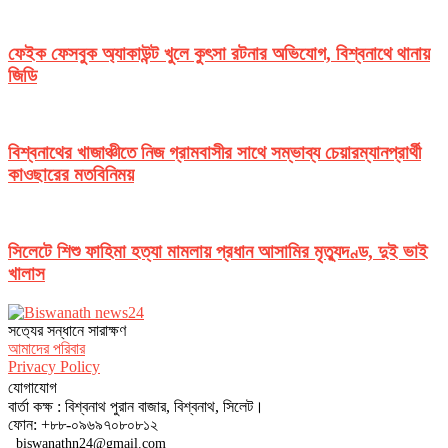
ফেইক ফেসবুক অ্যাকাউন্ট খুলে কুৎসা রটনার অভিযোগ, বিশ্বনাথে থানায়
জিডি
বিশ্বনাথের খাজাঞ্চীতে নিজ গ্রামবাসীর সাথে সম্ভাব্য চেয়ারম্যানপ্রার্থী
কাওছারের মতবিনিময়
সিলেটে শিশু ফাহিমা হত্যা মামলায় প্রধান আসামির মৃত্যুদণ্ড, দুই ভাই
খালাস
সত‌্যের সন্ধানে সারাক্ষণ
আমাদের পরিবার
Privacy Policy
যোগাযোগ
বার্তা কক্ষ : বিশ্বনাথ পুরান বাজার, বিশ্বনাথ, সিলেট।
ফোন: +৮৮-০৯৬৯৭০৮০৮১২
biswanathn24@gmail.com