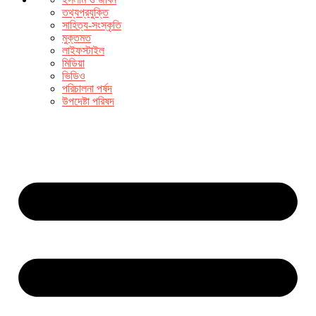
তথ্যপ্রযুক্তি
সাহিত্য-সংস্কৃতি
মুক্তমত
লাইফস্টাইল
মিডিয়া
ভিডিও
পরিচালনা পর্ষদ
উপদেষ্টা পরিষদ