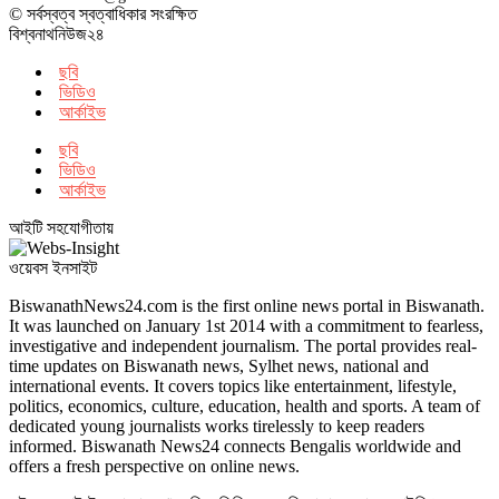
© সর্বস্বত্ব স্বত্বাধিকার সংরক্ষিত
বিশ্বনাথনিউজ২৪
ছবি
ভিডিও
আর্কাইভ
ছবি
ভিডিও
আর্কাইভ
আইটি সহযোগীতায়
ওয়েবস ইনসাইট
BiswanathNews24.com is the first online news portal in Biswanath.
It was launched on January 1st 2014 with a commitment to fearless,
investigative and independent journalism. The portal provides real-
time updates on Biswanath news, Sylhet news, national and
international events. It covers topics like entertainment, lifestyle,
politics, economics, culture, education, health and sports. A team of
dedicated young journalists works tirelessly to keep readers
informed. Biswanath News24 connects Bengalis worldwide and
offers a fresh perspective on online news.