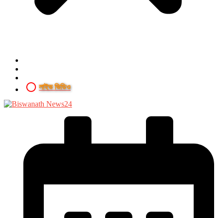
লাইভ ভিডিও