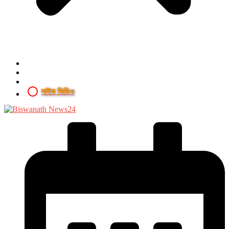
লাইভ ভিডিও