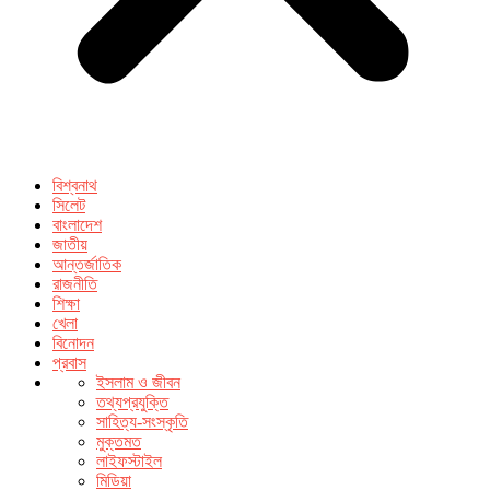
বিশ্বনাথ
সিলেট
বাংলাদেশ
জাতীয়
আন্তর্জাতিক
রাজনীতি
শিক্ষা
খেলা
বিনোদন
প্রবাস
ইসলাম ও জীবন
তথ্যপ্রযুক্তি
সাহিত্য-সংস্কৃতি
মুক্তমত
লাইফস্টাইল
মিডিয়া