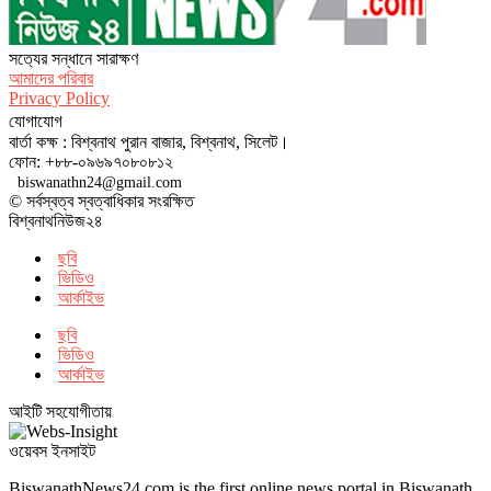
সত‌্যের সন্ধানে সারাক্ষণ
আমাদের পরিবার
Privacy Policy
যোগাযোগ
বার্তা কক্ষ : বিশ্বনাথ পুরান বাজার, বিশ্বনাথ, সিলেট।
ফোন: +৮৮-০৯৬৯৭০৮০৮১২
biswanathn24@gmail.com
© সর্বস্বত্ব স্বত্বাধিকার সংরক্ষিত
বিশ্বনাথনিউজ২৪
ছবি
ভিডিও
আর্কাইভ
ছবি
ভিডিও
আর্কাইভ
আইটি সহযোগীতায়
ওয়েবস ইনসাইট
BiswanathNews24.com is the first online news portal in Biswanath.