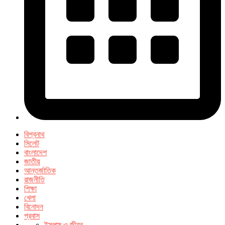
বিশ্বনাথ
সিলেট
বাংলাদেশ
জাতীয়
আন্তর্জাতিক
রাজনীতি
শিক্ষা
খেলা
বিনোদন
প্রবাস
ইসলাম ও জীবন