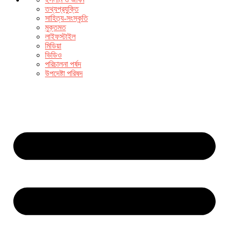
তথ্যপ্রযুক্তি
সাহিত্য-সংস্কৃতি
মুক্তমত
লাইফস্টাইল
মিডিয়া
ভিডিও
পরিচালনা পর্ষদ
উপদেষ্টা পরিষদ