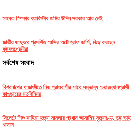
সাবেক স্পিকার ব্যারিস্টার জমির উদ্দিন সরকার আর নেই
জাতীয় জাদুঘরে প্রদর্শিত মেসির অটোগ্রাফ জার্সি, ভিড় করছেন
ফুটবলপ্রেমীরা
সর্বশেষ সংবাদ
বিশ্বনাথের খাজাঞ্চীতে নিজ গ্রামবাসীর সাথে সম্ভাব্য চেয়ারম্যানপ্রার্থী
কাওছারের মতবিনিময়
সিলেটে শিশু ফাহিমা হত্যা মামলায় প্রধান আসামির মৃত্যুদণ্ড, দুই ভাই
খালাস