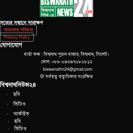
সত‌্যের সন্ধানে সারাক্ষণ
আমাদের পরিবার
Privacy Policy
যোগাযোগ
বার্তা কক্ষ : বিশ্বনাথ পুরান বাজার, বিশ্বনাথ, সিলেট।
ফোন: +৮৮-০৯৬৯৭০৮০৮১২
biswanathn24@gmail.com
© সর্বস্বত্ব স্বত্বাধিকার সংরক্ষিত
বিশ্বনাথনিউজ২৪
ছবি
ভিডিও
আর্কাইভ
ছবি
ভিডিও