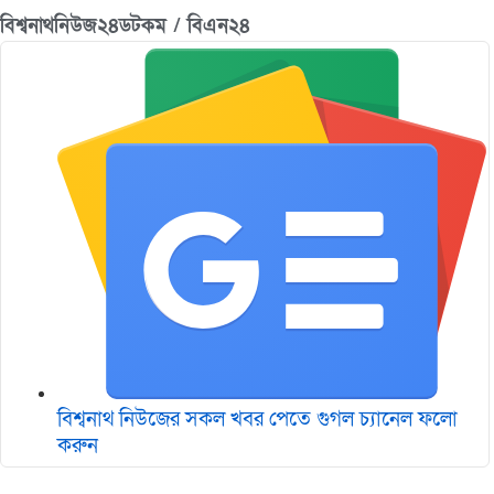
বিশ্বনাথনিউজ২৪ডটকম / বিএন২৪
বিশ্বনাথ নিউজের সকল খবর পেতে গুগল চ‌্যানেল ফলো
করুন