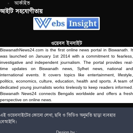
আর্কাইভ
আইটি সহযোগীতায়
ওয়েবস ইনসাইট
BiswanathNews24.com is the first online news portal in Biswanath. It
was launched on January 1st 2014 with a commitment to fearless,
investigative and independent journalism. The portal provides real-
time updates on Biswanath news, Sylhet news, national and
international events. It covers topics like entertainment, lifestyle,
politics, economics, culture, education, health and sports. A team of
dedicated young journalists works tirelessly to keep readers informed.
Biswanath News24 connects Bengalis worldwide and offers a fresh
perspective on online news.
এই ওয়েবসাইটের কোনো লেখা, ছবি ও ভিডিও অনুমতি ছাড়া ব্যবহার
বেআইনি।
Design by :