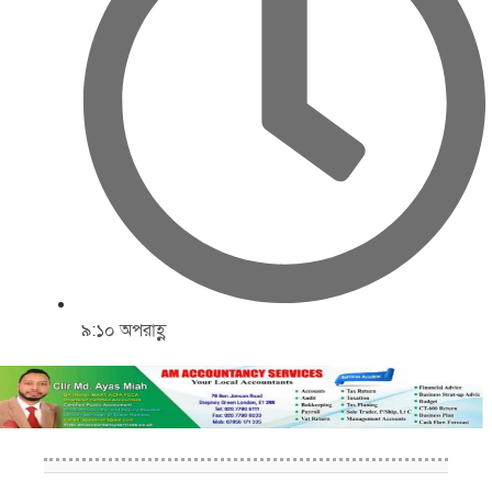
৯:১০ অপরাহ্ণ