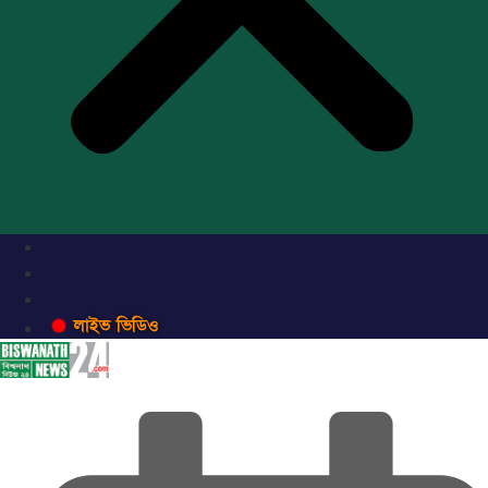
লাইভ ভিডিও