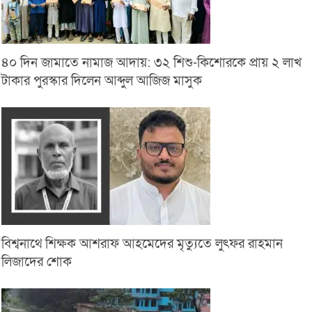
৪০ দিন জামাতে নামাজ আদায়: ৩২ শিশু-কিশোরকে প্রায় ২ লাখ
টাকার পুরস্কার দিলেন আব্দুল আজিজ মাসুক
বিশ্বনাথে শিক্ষক আশরাফ আহমেদের মৃত্যুতে লুৎফর রাহমান
লিজাদের শোক