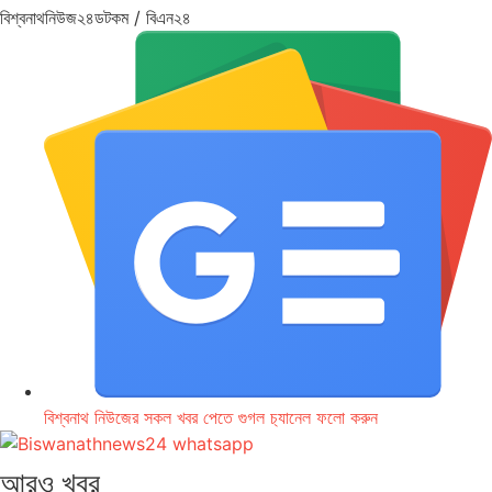
বিশ্বনাথনিউজ২৪ডটকম / বিএন২৪
বিশ্বনাথ নিউজের সকল খবর পেতে গুগল চ‌্যানেল ফলো করুন
আরও খবর