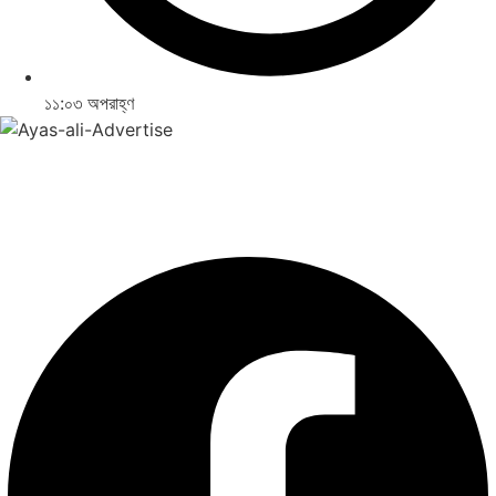
১১:০৩ অপরাহ্ণ