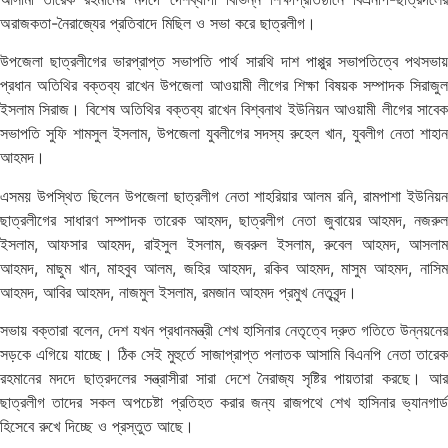
অরাজকতা-নৈরাজ্যের প্রতিবাদে মিছিল ও সভা করে ছাত্রলীগ।
উপজেলা ছাত্রলীগের ভারপ্রাপ্ত সভাপতি পার্থ সারথি দাশ পাপ্পুর সভাপতিত্বে পথসভায়
প্রধান অতিথির বক্তব্য রাখেন উপজেলা আওয়ামী লীগের শিক্ষা বিষয়ক সম্পাদক সিরাজুল
ইসলাম সিরাজ। বিশেষ অতিথির বক্তব্য রাখেন বিশ্বনাথ ইউনিয়ন আওয়ামী লীগের সাবেক
সভাপতি সুফি শামসুল ইসলাম, উপজেলা যুবলীগের সদস্য রুহেল খান, যুবলীগ নেতা শাহান
আহমদ।
এসময় উপস্থিত ছিলেন উপজেলা ছাত্রলীগ নেতা শাহরিয়ার আলম রনি, রামপাশা ইউনিয়ন
ছাত্রলীগের সাধারণ সম্পাদক তারেক আহমদ, ছাত্রলীগ নেতা জুবায়ের আহমদ, নজরুল
ইসলাম, আফসার আহমদ, রাইসুল ইসলাম, জবরুল ইসলাম, রুবেল আহমদ, আসলাম
আহমদ, মাছুম খান, মাহবুব আলম, জহির আহমদ, রকিব আহমদ, মাসুম আহমদ, নাসিম
আহমদ, আবির আহমদ, নাজমুল ইসলাম, রমজান আহমদ প্রমুখ নেতৃবৃন্দ।
সভায় বক্তারা বলেন, দেশ যখন প্রধানমন্ত্রী শেখ হাসিনার নেতৃত্বে দ্রুত গতিতে উন্নয়নের
সড়কে এগিয়ে যাচ্ছে। ঠিক সেই মুহুর্তে সাজাপ্রাপ্ত পলাতক আসামি বিএনপি নেতা তারেক
রহমানের মদদে ছাত্রদলের সন্ত্রাসীরা সারা দেশে নৈরাজ্য সৃষ্টির পায়তারা করছে। আর
ছাত্রলীগ তাদের সকল অপচেষ্টা প্রতিহত করার জন্য রাজপথে শেখ হাসিনার ভ্যানগার্ড
হিসেবে রুখে দিচ্ছে ও প্রস্তুত আছে।