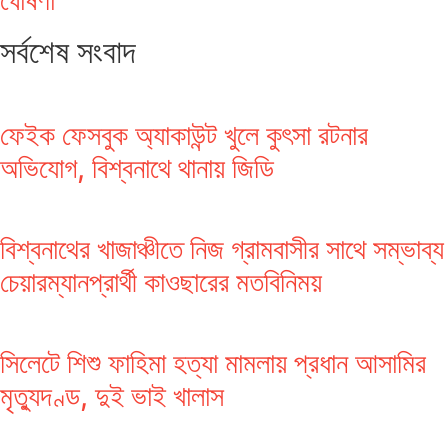
ঘোষণা
সর্বশেষ সংবাদ
ফেইক ফেসবুক অ্যাকাউন্ট খুলে কুৎসা রটনার
অভিযোগ, বিশ্বনাথে থানায় জিডি
বিশ্বনাথের খাজাঞ্চীতে নিজ গ্রামবাসীর সাথে সম্ভাব্য
চেয়ারম্যানপ্রার্থী কাওছারের মতবিনিময়
সিলেটে শিশু ফাহিমা হত্যা মামলায় প্রধান আসামির
মৃত্যুদণ্ড, দুই ভাই খালাস