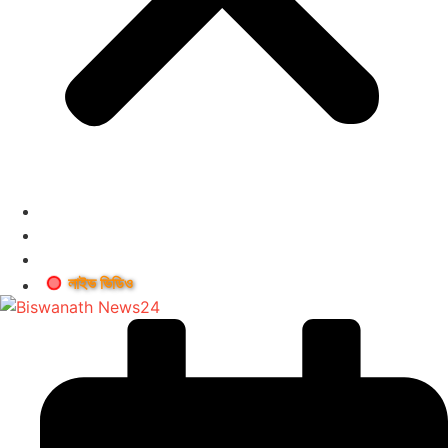
লাইভ ভিডিও