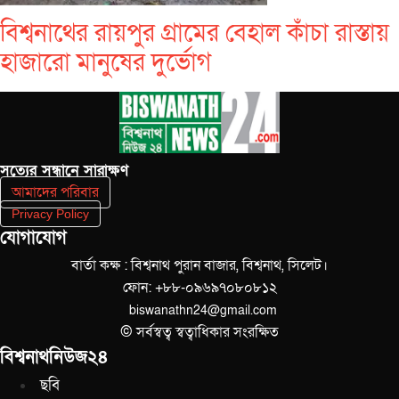
বিশ্বনাথের রায়পুর গ্রামের বেহাল কাঁচা রাস্তায়
হাজারো মানুষের দুর্ভোগ
সত‌্যের সন্ধানে সারাক্ষণ
আমাদের পরিবার
Privacy Policy
যোগাযোগ
বার্তা কক্ষ : বিশ্বনাথ পুরান বাজার, বিশ্বনাথ, সিলেট।
ফোন: +৮৮-০৯৬৯৭০৮০৮১২
biswanathn24@gmail.com
© সর্বস্বত্ব স্বত্বাধিকার সংরক্ষিত
বিশ্বনাথনিউজ২৪
ছবি