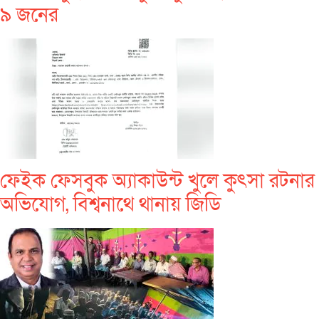
৯ জনের
ফেইক ফেসবুক অ্যাকাউন্ট খুলে কুৎসা রটনার
অভিযোগ, বিশ্বনাথে থানায় জিডি