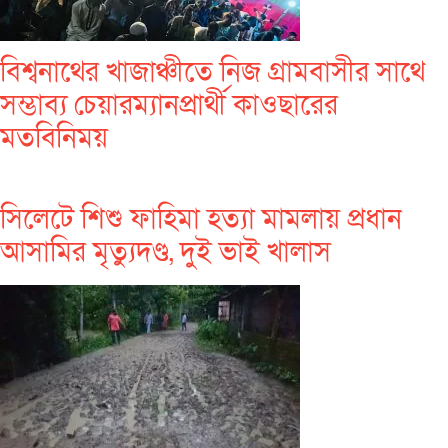
বিশ্বনাথের খাজাঞ্চীতে নিজ গ্রামবাসীর সাথে
সম্ভাব্য চেয়ারম্যানপ্রার্থী কাওছারের
মতবিনিময়
সিলেটে শিশু ফাহিমা হত্যা মামলায় প্রধান
আসামির মৃত্যুদণ্ড, দুই ভাই খালাস