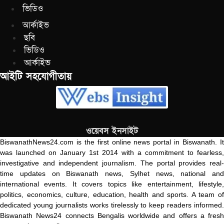
ভিডিও
আর্কাইভ
ছবি
ভিডিও
আর্কাইভ
আইটি সহযোগীতায়
ওয়েবস ইনসাইট
BiswanathNews24.com is the first online news portal in Biswanath. It
was launched on January 1st 2014 with a commitment to fearless,
investigative and independent journalism. The portal provides real-
time updates on Biswanath news, Sylhet news, national and
international events. It covers topics like entertainment, lifestyle,
politics, economics, culture, education, health and sports. A team of
dedicated young journalists works tirelessly to keep readers informed.
Biswanath News24 connects Bengalis worldwide and offers a fresh