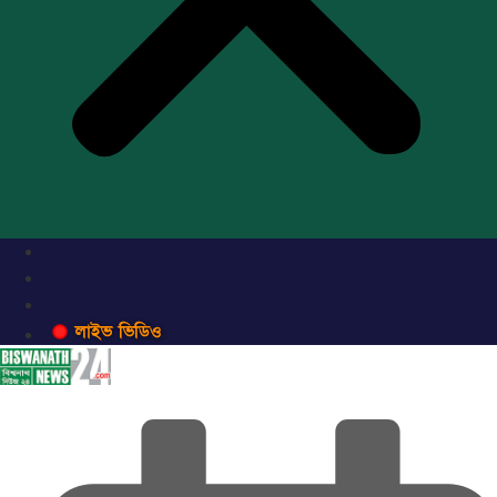
লাইভ ভিডিও