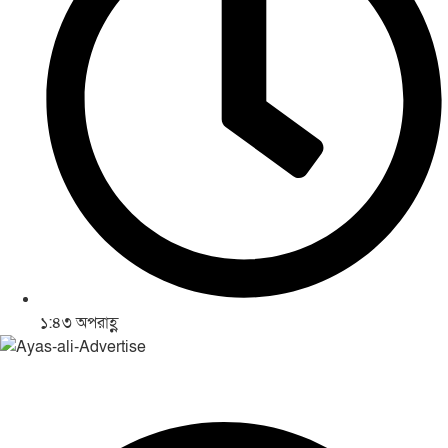
১:৪৩ অপরাহ্ণ