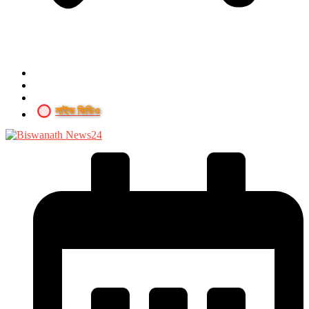
লাইভ ভিডিও