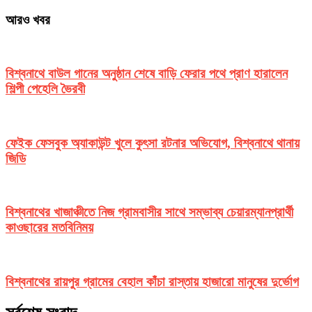
আরও খবর
বিশ্বনাথে বাউল গানের অনুষ্ঠান শেষে বাড়ি ফেরার পথে প্রাণ হারালেন
শিল্পী পেহেলি ভৈরবী
ফেইক ফেসবুক অ্যাকাউন্ট খুলে কুৎসা রটনার অভিযোগ, বিশ্বনাথে থানায়
জিডি
বিশ্বনাথের খাজাঞ্চীতে নিজ গ্রামবাসীর সাথে সম্ভাব্য চেয়ারম্যানপ্রার্থী
কাওছারের মতবিনিময়
বিশ্বনাথের রায়পুর গ্রামের বেহাল কাঁচা রাস্তায় হাজারো মানুষের দুর্ভোগ