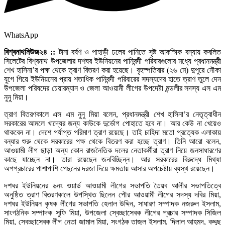
WhatsApp
বিশ্বনাথনিউজ২৪ ::
টানা বর্ষণ ও পাহাড়ী ঢলের পানিতে সৃষ্ট আকস্মিক বন্যায় কবলিত
সিলেটের বিশ্বনাথ উপজেলার দশঘর ইউনিয়নের পানিবন্দী পরিবারগুলোর মধ্যে প্রধানমন্ত্রী
শেখ হাসিনা’র পক্ষ থেকে ত্রাণ বিতরণ করা হয়েছে। বৃহস্পতিবার (২৬ মে) দুপুরে নৌকা
যুগে গিয়ে ইউনিয়নের প্রায় শতাধিক পানিবন্দী পরিবারের সদস্যদের হাতে ত্রাণ তুলে দেন
উপজেলা পরিষদের চেয়ারম্যান ও জেলা আওয়ামী লীগের উপদেষ্টা মন্ডলীর সদস্য এস এম
নুনু মিয়া।
ত্রাণ বিতরণকালে এস এম নুনু মিয়া বলেন, প্রধানমন্ত্রী শেখ হাসিনা’র নেতৃত্বাধীন
সরকারের আমলে খাদ্যের জন্য কাউকে দুর্ভোগ পোহাতে হবে না। আর কেউ না খেয়েও
থাকবেন না। দেশে পর্যাপ্ত পরিমাণ ত্রাণ রয়েছে। তাই চাহিদা মতো প্রত্যেক এলাকায়
বন্যার শুরু থেকে সরকারের পক্ষ থেকে বিতরণ করা হচ্ছে ত্রাণ। তিনি আরো বলেন,
আওয়ামী লীগ ছাড়া অন্য কোন রাজনৈতিক দলের নেতাকর্মীরা ত্রাণ নিয়ে জনসাধারণের
কাছে যাচ্ছেন না। তারা রয়েছেন জনবিচ্ছিন্ন। আর সরকারের বিরুদ্ধে মিথ্যা
অপপ্রচারের পাশাপাশি পেছনের দরজা দিয়ে ক্ষমতায় আসার অপচেষ্টায় ব্যস্থ রয়েছেন।
দশঘর ইউনিয়নের ৬নং ওয়ার্ড আওয়ামী লীগের সভাপতি তৈয়ব আলীর সভাপতিত্বে
অনুষ্ঠিত ত্রাণ বিতরণকালে উপস্থিত ছিলেন পৌর আওয়ামী লীগের সদস্য দবির মিয়া,
দশঘর ইউনিয়ন কৃষক লীগের সভাপতি হেলাল উদ্দিন, সাধারণ সম্পাদক নজরুল ইসলাম,
সাংগঠনিক সম্পাদক সুফি মিয়া, উপজেলা স্বেচ্ছাসেবক লীগের প্রচার সম্পাদক সিজিল
মিয়া, স্বেচ্ছাসেবক লীগ নেতা জামাল মিয়া, সংগঠক তাজুল ইসলাম, দিলাল আহমদ, কদ্দুছ