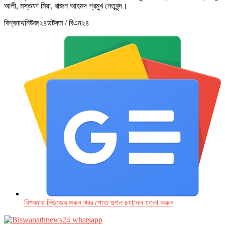
আলী, মস্তফা মিয়া, রাজন আহমদ প্রমুখ নেতৃবৃন্দ।
বিশ্বনাথনিউজ২৪ডটকম / বিএন২৪
বিশ্বনাথ নিউজের সকল খবর পেতে গুগল চ‌্যানেল ফলো করুন