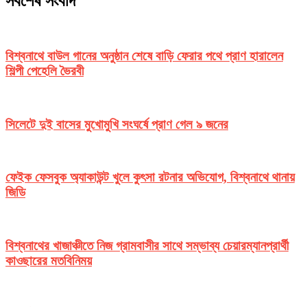
সর্বশেষ সংবাদ
বিশ্বনাথে বাউল গানের অনুষ্ঠান শেষে বাড়ি ফেরার পথে প্রাণ হারালেন
শিল্পী পেহেলি ভৈরবী
সিলেটে দুই বাসের মুখোমুখি সংঘর্ষে প্রাণ গেল ৯ জনের
ফেইক ফেসবুক অ্যাকাউন্ট খুলে কুৎসা রটনার অভিযোগ, বিশ্বনাথে থানায়
জিডি
বিশ্বনাথের খাজাঞ্চীতে নিজ গ্রামবাসীর সাথে সম্ভাব্য চেয়ারম্যানপ্রার্থী
কাওছারের মতবিনিময়