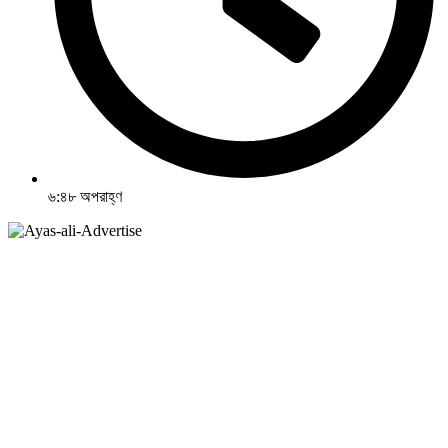
৬:৪৮ অপরাহ্ণ