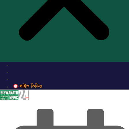
লাইভ ভিডিও