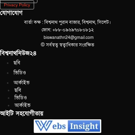
Privacy Policy
যোগাযোগ
বার্তা কক্ষ : বিশ্বনাথ পুরান বাজার, বিশ্বনাথ, সিলেট।
ফোন: +৮৮-০৯৬৯৭০৮০৮১২
biswanathn24@gmail.com
© সর্বস্বত্ব স্বত্বাধিকার সংরক্ষিত
বিশ্বনাথনিউজ২৪
ছবি
ভিডিও
আর্কাইভ
ছবি
ভিডিও
আর্কাইভ
আইটি সহযোগীতায়