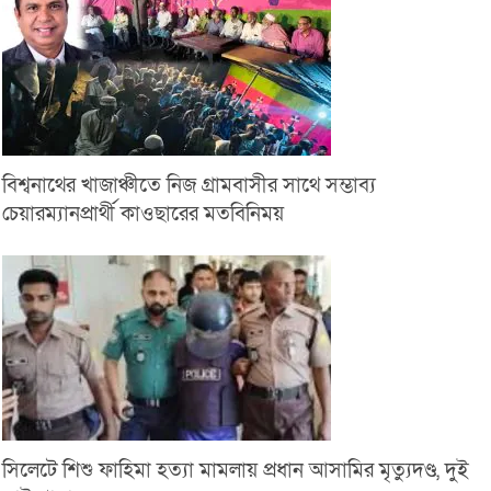
বিশ্বনাথের খাজাঞ্চীতে নিজ গ্রামবাসীর সাথে সম্ভাব্য
চেয়ারম্যানপ্রার্থী কাওছারের মতবিনিময়
সিলেটে শিশু ফাহিমা হত্যা মামলায় প্রধান আসামির মৃত্যুদণ্ড, দুই