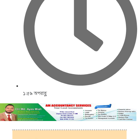
১:৫৯ অপরাহ্ণ