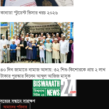
কানাডা স্টুডেন্ট ভিসার খরচ ২০২৬
৪০ দিন জামাতে নামাজ আদায়: ৩২ শিশু-কিশোরকে প্রায় ২ লাখ
টাকার পুরস্কার দিলেন আব্দুল আজিজ মাসুক
সত‌্যের সন্ধানে সারাক্ষণ
আমাদের পরিবার