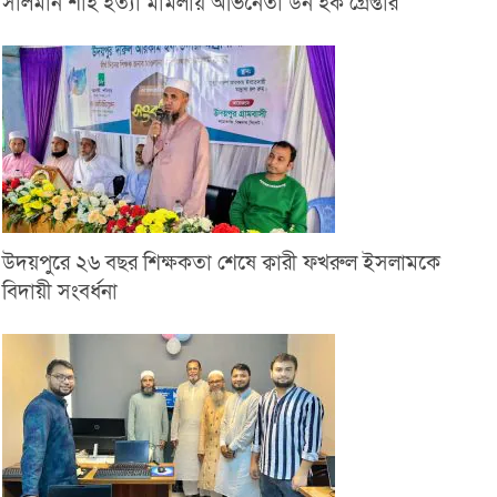
সালমান শাহ হত্যা মামলায় অভিনেতা ডন হক গ্রেপ্তার
উদয়পুরে ২৬ বছর শিক্ষকতা শেষে ক্বারী ফখরুল ইসলামকে
বিদায়ী সংবর্ধনা