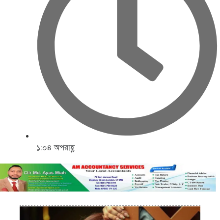
১:০৪ অপরাহ্ণ