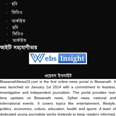
ছবি
ভিডিও
আর্কাইভ
ছবি
ভিডিও
আর্কাইভ
আইটি সহযোগীতায়
ওয়েবস ইনসাইট
BiswanathNews24.com is the first online news portal in Biswanath. It
was launched on January 1st 2014 with a commitment to fearless,
investigative and independent journalism. The portal provides real-
time updates on Biswanath news, Sylhet news, national and
international events. It covers topics like entertainment, lifestyle,
politics, economics, culture, education, health and sports. A team of
dedicated young journalists works tirelessly to keep readers informed.