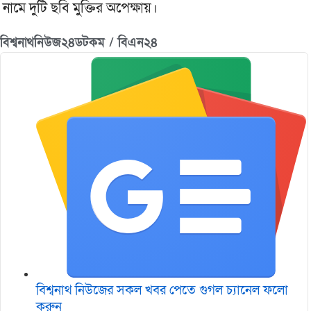
নামে দুটি ছবি মুক্তির অপেক্ষায়।
বিশ্বনাথনিউজ২৪ডটকম / বিএন২৪
বিশ্বনাথ নিউজের সকল খবর পেতে গুগল চ‌্যানেল ফলো
করুন