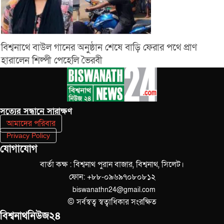
বিশ্বনাথে বাউল গানের অনুষ্ঠান শেষে বাড়ি ফেরার পথে প্রাণ
হারালেন শিল্পী পেহেলি ভৈরবী
সত‌্যের সন্ধানে সারাক্ষণ
আমাদের পরিবার
Privacy Policy
যোগাযোগ
বার্তা কক্ষ : বিশ্বনাথ পুরান বাজার, বিশ্বনাথ, সিলেট।
ফোন: +৮৮-০৯৬৯৭০৮০৮১২
biswanathn24@gmail.com
© সর্বস্বত্ব স্বত্বাধিকার সংরক্ষিত
বিশ্বনাথনিউজ২৪