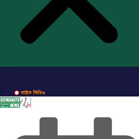
লাইভ ভিডিও