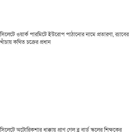
সিলেটে ওয়ার্ক পারমিটে ইউরোপ পাঠানোর নামে প্রতারণা, র‌্যাবের
খাঁচায় কথিত চক্রের প্রধান
সিলেটে অটোরিকশার ধাক্কায় প্রাণ গেল ব্লু বার্ড স্কুলের শিক্ষকের