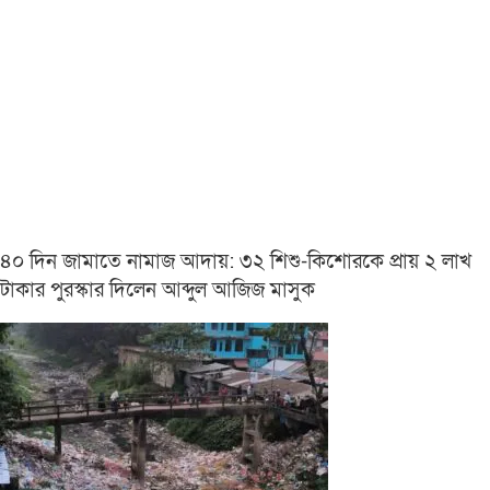
৪০ দিন জামাতে নামাজ আদায়: ৩২ শিশু-কিশোরকে প্রায় ২ লাখ
টাকার পুরস্কার দিলেন আব্দুল আজিজ মাসুক