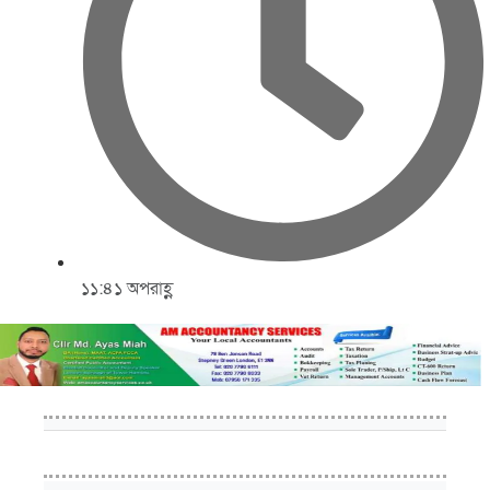
১১:৪১ অপরাহ্ণ