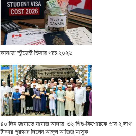
কানাডা স্টুডেন্ট ভিসার খরচ ২০২৬
৪০ দিন জামাতে নামাজ আদায়: ৩২ শিশু-কিশোরকে প্রায় ২ লাখ
টাকার পুরস্কার দিলেন আব্দুল আজিজ মাসুক