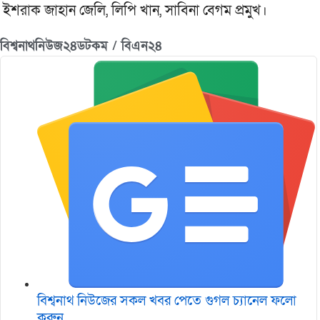
ইশরাক জাহান জেলি, লিপি খান, সাবিনা বেগম প্রমুখ।
বিশ্বনাথনিউজ২৪ডটকম / বিএন২৪
বিশ্বনাথ নিউজের সকল খবর পেতে গুগল চ‌্যানেল ফলো
করুন