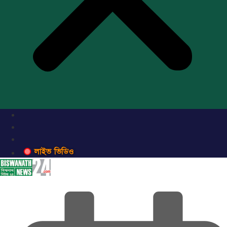
লাইভ ভিডিও