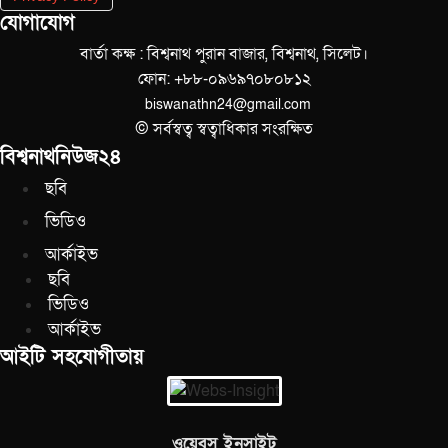
যোগাযোগ
বার্তা কক্ষ : বিশ্বনাথ পুরান বাজার, বিশ্বনাথ, সিলেট।
ফোন: +৮৮-০৯৬৯৭০৮০৮১২
biswanathn24@gmail.com
© সর্বস্বত্ব স্বত্বাধিকার সংরক্ষিত
বিশ্বনাথনিউজ২৪
ছবি
ভিডিও
আর্কাইভ
ছবি
ভিডিও
আর্কাইভ
আইটি সহযোগীতায়
ওয়েবস ইনসাইট