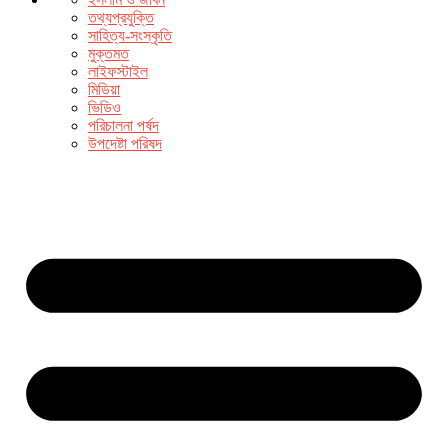
তথ্যপ্রযুক্তি
সাহিত্য-সংস্কৃতি
মুক্তমত
লাইফস্টাইল
মিডিয়া
ভিডিও
পরিচালনা পর্ষদ
উপদেষ্টা পরিষদ