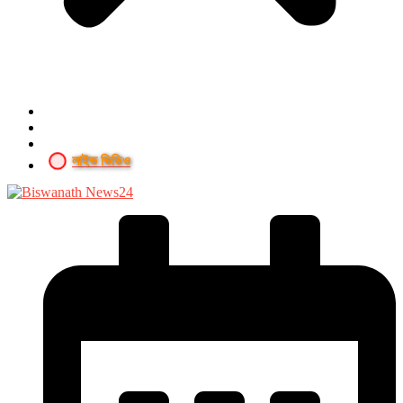
লাইভ ভিডিও