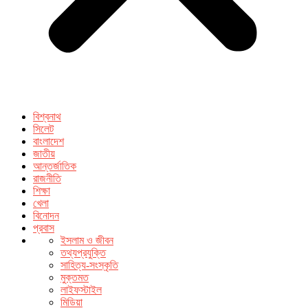
বিশ্বনাথ
সিলেট
বাংলাদেশ
জাতীয়
আন্তর্জাতিক
রাজনীতি
শিক্ষা
খেলা
বিনোদন
প্রবাস
ইসলাম ও জীবন
তথ্যপ্রযুক্তি
সাহিত্য-সংস্কৃতি
মুক্তমত
লাইফস্টাইল
মিডিয়া