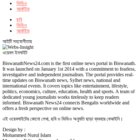
ভিডিও
আর্কাইভ
ছবি
ভিডিও
আর্কাইভ
আইটি সহযোগীতায়
ওয়েবস ইনসাইট
BiswanathNews24.com is the first online news portal in Biswanath.
It was launched on January 1st 2014 with a commitment to fearless,
investigative and independent journalism. The portal provides real-
time updates on Biswanath news, Sylhet news, national and
international events. It covers topics like entertainment, lifestyle,
politics, economics, culture, education, health and sports. A team of
dedicated young journalists works tirelessly to keep readers
informed. Biswanath News24 connects Bengalis worldwide and
offers a fresh perspective on online news.
এই ওয়েবসাইটের কোনো লেখা, ছবি ও ভিডিও অনুমতি ছাড়া ব্যবহার বেআইনি।
Design by :
Mohammed Nurul Islam