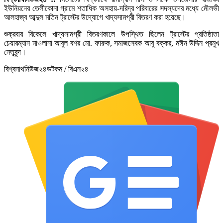
ইউনিয়নের তেলীকোনা গ্রামে শতাধিক অসহায়-দরিদ্র পরিবারের সদস্যদের মধ্যে মৌলভী
আলহাজ্ব আব্দুল মতিন ট্রাস্টের উদ্যোগে খাদ্যসামগ্রী বিতরণ করা হয়েছে।
শুক্রবার বিকেলে খাদ্যসামগ্রী বিতরণকালে উপস্থিত ছিলেন ট্রাস্টের প্রতিষ্ঠাতা
চেয়ারম্যান মাওলানা আবুল বশর মো. ফারুক, সমাজসেবক আবু বক্কর, মঈন উদ্দিন প্রমুখ
নেতৃবৃন্দ।
বিশ্বনাথনিউজ২৪ডটকম / বিএন২৪