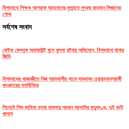
বিশ্বনাথে শিক্ষক আশরাফ আহমেদের মৃত্যুতে লুৎফর রাহমান লিজাদের
শোক
সর্বশেষ সংবাদ
ফেইক ফেসবুক অ্যাকাউন্ট খুলে কুৎসা রটনার অভিযোগ, বিশ্বনাথে থানায়
জিডি
বিশ্বনাথের খাজাঞ্চীতে নিজ গ্রামবাসীর সাথে সম্ভাব্য চেয়ারম্যানপ্রার্থী
কাওছারের মতবিনিময়
সিলেটে শিশু ফাহিমা হত্যা মামলায় প্রধান আসামির মৃত্যুদণ্ড, দুই ভাই
খালাস