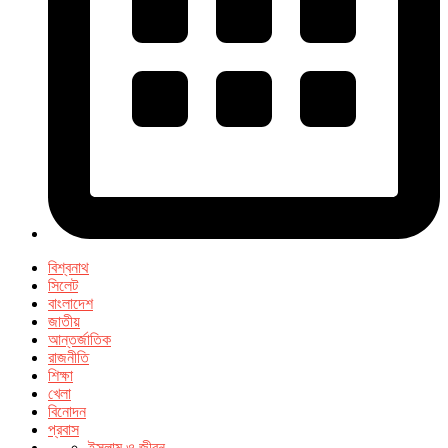
বিশ্বনাথ
সিলেট
বাংলাদেশ
জাতীয়
আন্তর্জাতিক
রাজনীতি
শিক্ষা
খেলা
বিনোদন
প্রবাস
ইসলাম ও জীবন