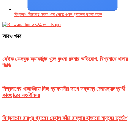
বিশ্বনাথ নিউজের সকল খবর পেতে গুগল চ‌্যানেল ফলো করুন
আরও খবর
ফেইক ফেসবুক অ্যাকাউন্ট খুলে কুৎসা রটনার অভিযোগ, বিশ্বনাথে থানায়
জিডি
বিশ্বনাথের খাজাঞ্চীতে নিজ গ্রামবাসীর সাথে সম্ভাব্য চেয়ারম্যানপ্রার্থী
কাওছারের মতবিনিময়
বিশ্বনাথের রায়পুর গ্রামের বেহাল কাঁচা রাস্তায় হাজারো মানুষের দুর্ভোগ