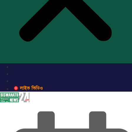
লাইভ ভিডিও