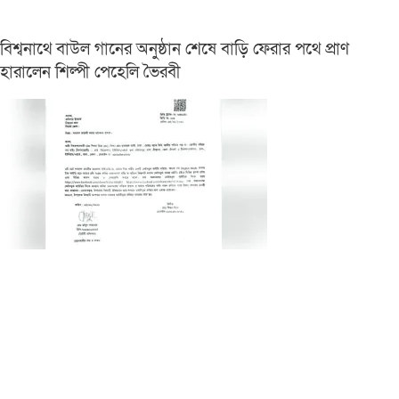
বিশ্বনাথে বাউল গানের অনুষ্ঠান শেষে বাড়ি ফেরার পথে প্রাণ
হারালেন শিল্পী পেহেলি ভৈরবী