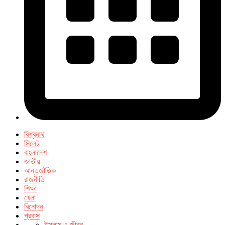
বিশ্বনাথ
সিলেট
বাংলাদেশ
জাতীয়
আন্তর্জাতিক
রাজনীতি
শিক্ষা
খেলা
বিনোদন
প্রবাস
ইসলাম ও জীবন