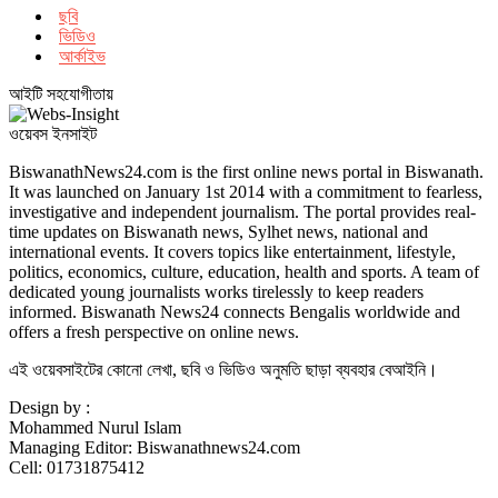
ছবি
ভিডিও
আর্কাইভ
আইটি সহযোগীতায়
ওয়েবস ইনসাইট
BiswanathNews24.com is the first online news portal in Biswanath.
It was launched on January 1st 2014 with a commitment to fearless,
investigative and independent journalism. The portal provides real-
time updates on Biswanath news, Sylhet news, national and
international events. It covers topics like entertainment, lifestyle,
politics, economics, culture, education, health and sports. A team of
dedicated young journalists works tirelessly to keep readers
informed. Biswanath News24 connects Bengalis worldwide and
offers a fresh perspective on online news.
এই ওয়েবসাইটের কোনো লেখা, ছবি ও ভিডিও অনুমতি ছাড়া ব্যবহার বেআইনি।
Design by :
Mohammed Nurul Islam
Managing Editor: Biswanathnews24.com
Cell: 01731875412