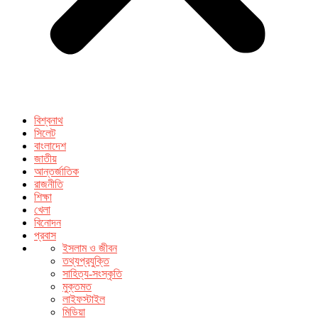
বিশ্বনাথ
সিলেট
বাংলাদেশ
জাতীয়
আন্তর্জাতিক
রাজনীতি
শিক্ষা
খেলা
বিনোদন
প্রবাস
ইসলাম ও জীবন
তথ্যপ্রযুক্তি
সাহিত্য-সংস্কৃতি
মুক্তমত
লাইফস্টাইল
মিডিয়া