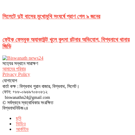
সিলেটে দুই বাসের মুখোমুখি সংঘর্ষে প্রাণ গেল ৯ জনের
ফেইক ফেসবুক অ্যাকাউন্ট খুলে কুৎসা রটনার অভিযোগ, বিশ্বনাথে থানায়
জিডি
সত‌্যের সন্ধানে সারাক্ষণ
আমাদের পরিবার
Privacy Policy
যোগাযোগ
বার্তা কক্ষ : বিশ্বনাথ পুরান বাজার, বিশ্বনাথ, সিলেট।
ফোন: +৮৮-০৯৬৯৭০৮০৮১২
biswanathn24@gmail.com
© সর্বস্বত্ব স্বত্বাধিকার সংরক্ষিত
বিশ্বনাথনিউজ২৪
ছবি
ভিডিও
আর্কাইভ