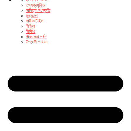
তথ্যপ্রযুক্তি
সাহিত্য-সংস্কৃতি
মুক্তমত
লাইফস্টাইল
মিডিয়া
ভিডিও
পরিচালনা পর্ষদ
উপদেষ্টা পরিষদ