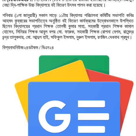
নেছা দ্বি-পাক্ষিক উচ্চ বিদ্যালয়ে বই বিতরণ উৎসব পালন করা হয়েছে।
শনিবার (১লা জানুয়ারী) সকাল সাড়ে ১১টায় বিদ্যালয় পরিচালনা কমিটির সভাপতি কবির
আহমদ কুব্বারের সভাপতিত্বে অনুষ্ঠিত বই বিতরণ কার্যক্রমের উদ্বোধনকালে উপস্থিত
ছিলেন বিদ্যালয়ের প্রধান শিক্ষক তোলষী কুমার সাহা, সহকারী প্রধান শিক্ষক কামাল
হোসেন, সিনিয়র শিক্ষক আবুল বশর মো. ফারুক, সহকারী শিক্ষক রোশনা বেগম, রামেন্দ্র
চন্দ্র তালুকদার, মো. আব্দুল হাই, সফিকুল ইসলাম, নুরুল ইসলাম, রণজিৎ দেবনাথ প্রমুখ।
বিশ্বনাথনিউজ২৪ডটকম / বিএন২৪