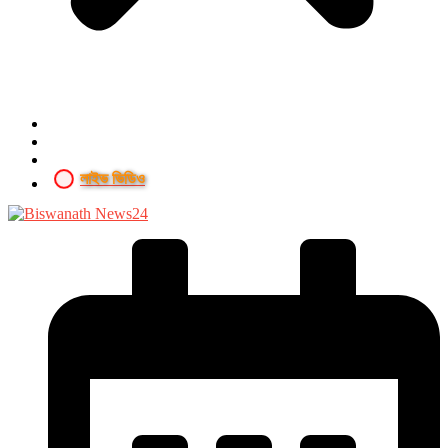
লাইভ ভিডিও