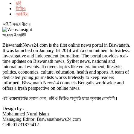
ছবি
ভিডিও
আর্কাইভ
আইটি সহযোগীতায়
ওয়েবস ইনসাইট
BiswanathNews24.com is the first online news portal in Biswanath.
It was launched on January 1st 2014 with a commitment to fearless,
investigative and independent journalism. The portal provides real-
time updates on Biswanath news, Sylhet news, national and
international events. It covers topics like entertainment, lifestyle,
politics, economics, culture, education, health and sports. A team of
dedicated young journalists works tirelessly to keep readers
informed. Biswanath News24 connects Bengalis worldwide and
offers a fresh perspective on online news.
এই ওয়েবসাইটের কোনো লেখা, ছবি ও ভিডিও অনুমতি ছাড়া ব্যবহার বেআইনি।
Design by :
Mohammed Nurul Islam
Managing Editor: Biswanathnews24.com
Cell: 01731875412