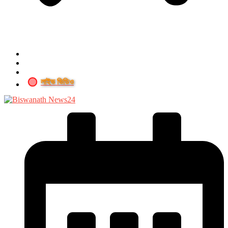
লাইভ ভিডিও