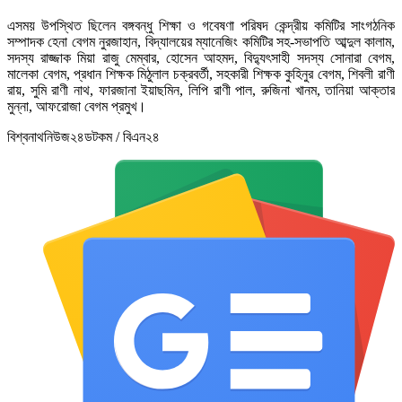
এসময় উপস্থিত ছিলেন বঙ্গবন্ধু শিক্ষা ও গবেষণা পরিষদ কেন্দ্রীয় কমিটির সাংগঠনিক
সম্পাদক হেনা বেগম নুরজাহান, বিদ্যালয়ের ম্যানেজিং কমিটির সহ-সভাপতি আব্দুল কালাম,
সদস্য রাজ্জাক মিয়া রাজু মেম্বার, হোসেন আহমদ, বিদ্যুৎসাহী সদস্য সোনারা বেগম,
মালেকা বেগম, প্রধান শিক্ষক মিঠুলাল চক্রবর্তী, সহকারী শিক্ষক কুহিনুর বেগম, শিবলী রাণী
রায়, সুমি রাণী নাথ, ফারজানা ইয়াছমিন, লিপি রাণী পাল, রুজিনা খানম, তানিয়া আক্তার
মুন্না, আফরোজা বেগম প্রমুখ।
বিশ্বনাথনিউজ২৪ডটকম / বিএন২৪