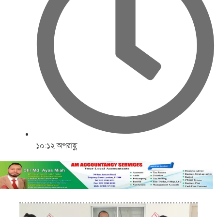
১০:১২ অপরাহ্ণ