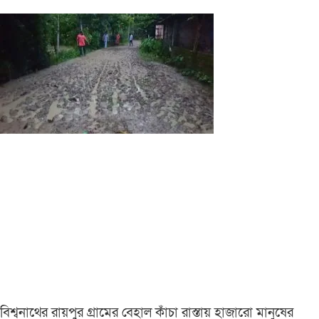
বিশ্বনাথের রায়পুর গ্রামের বেহাল কাঁচা রাস্তায় হাজারো মানুষের