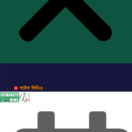
লাইভ ভিডিও