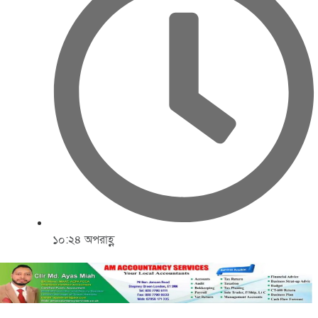
১০:২৪ অপরাহ্ণ