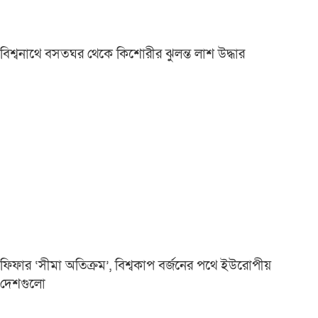
বিশ্বনাথে বসতঘর থেকে কিশোরীর ঝুলন্ত লাশ উদ্ধার
ফিফার ‘সীমা অতিক্রম’, বিশ্বকাপ বর্জনের পথে ইউরোপীয়
দেশগুলো