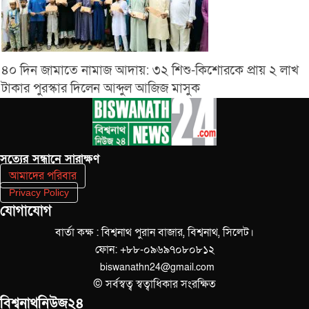
৪০ দিন জামাতে নামাজ আদায়: ৩২ শিশু-কিশোরকে প্রায় ২ লাখ
টাকার পুরস্কার দিলেন আব্দুল আজিজ মাসুক
সত‌্যের সন্ধানে সারাক্ষণ
আমাদের পরিবার
Privacy Policy
যোগাযোগ
বার্তা কক্ষ : বিশ্বনাথ পুরান বাজার, বিশ্বনাথ, সিলেট।
ফোন: +৮৮-০৯৬৯৭০৮০৮১২
biswanathn24@gmail.com
© সর্বস্বত্ব স্বত্বাধিকার সংরক্ষিত
বিশ্বনাথনিউজ২৪