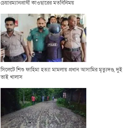
চেয়ারম্যানপ্রার্থী কাওছারের মতবিনিময়
সিলেটে শিশু ফাহিমা হত্যা মামলায় প্রধান আসামির মৃত্যুদণ্ড, দুই
ভাই খালাস