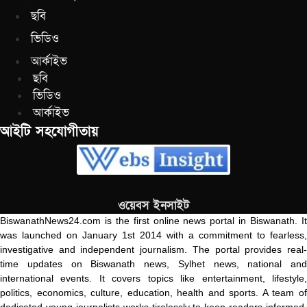
ছবি
ভিডিও
আর্কাইভ
ছবি
ভিডিও
আর্কাইভ
আইটি সহযোগীতায়
ওয়েবস ইনসাইট
BiswanathNews24.com is the first online news portal in Biswanath. It
was launched on January 1st 2014 with a commitment to fearless,
investigative and independent journalism. The portal provides real-
time updates on Biswanath news, Sylhet news, national and
international events. It covers topics like entertainment, lifestyle,
politics, economics, culture, education, health and sports. A team of