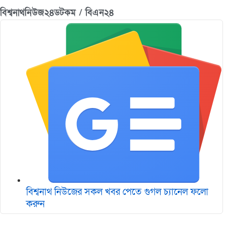
বিশ্বনাথনিউজ২৪ডটকম / বিএন২৪
বিশ্বনাথ নিউজের সকল খবর পেতে গুগল চ‌্যানেল ফলো
করুন