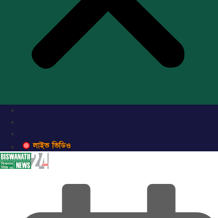
লাইভ ভিডিও