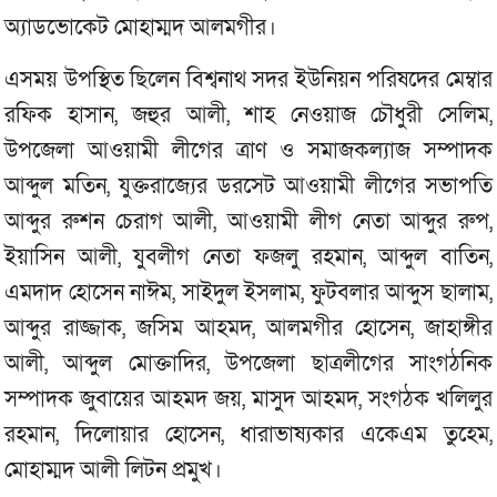
অ্যাডভোকেট মোহাম্মদ আলমগীর।
এসময় উপস্থিত ছিলেন বিশ্বনাথ সদর ইউনিয়ন পরিষদের মেম্বার
রফিক হাসান, জহুর আলী, শাহ নেওয়াজ চৌধুরী সেলিম,
উপজেলা আওয়ামী লীগের ত্রাণ ও সমাজকল্যাজ সম্পাদক
আব্দুল মতিন, যুক্তরাজ্যের ডরসেট আওয়ামী লীগের সভাপতি
আব্দুর রুশন চেরাগ আলী, আওয়ামী লীগ নেতা আব্দুর রুপ,
ইয়াসিন আলী, যুবলীগ নেতা ফজলু রহমান, আব্দুল বাতিন,
এমদাদ হোসেন নাঈম, সাইদুল ইসলাম, ফুটবলার আব্দুস ছালাম,
আব্দুর রাজ্জাক, জসিম আহমদ, আলমগীর হোসেন, জাহাঙ্গীর
আলী, আব্দুল মোক্তাদির, উপজেলা ছাত্রলীগের সাংগঠনিক
সম্পাদক জুবায়ের আহমদ জয়, মাসুদ আহমদ, সংগঠক খলিলুর
রহমান, দিলোয়ার হোসেন, ধারাভাষ্যকার একেএম তুহেম,
মোহাম্মদ আলী লিটন প্রমুখ।