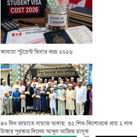
কানাডা স্টুডেন্ট ভিসার খরচ ২০২৬
৪০ দিন জামাতে নামাজ আদায়: ৩২ শিশু-কিশোরকে প্রায় ২ লাখ
টাকার পুরস্কার দিলেন আব্দুল আজিজ মাসুক