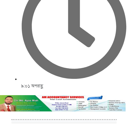
৯:০১ অপরাহ্ণ