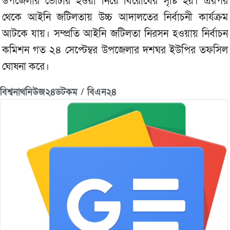
উপজেলার ভোটার হওয়া নিয়ে বিরোধের সৃষ্টি হয়। এরপর
থেকে আইনি জটিলতায় উচ্চ আদালতের নির্বাচনী কার্যক্রম
আটকে যায়। সম্প্রতি আইনি জটিলতা নিরসন হওয়ায় নির্বাচন
কমিশন গত ২৪ সেপ্টেম্বর উপজেলার দশঘর ইউপির তফসিল
ঘোষনা করে।
বিশ্বনাথনিউজ২৪ডটকম / বিএন২৪