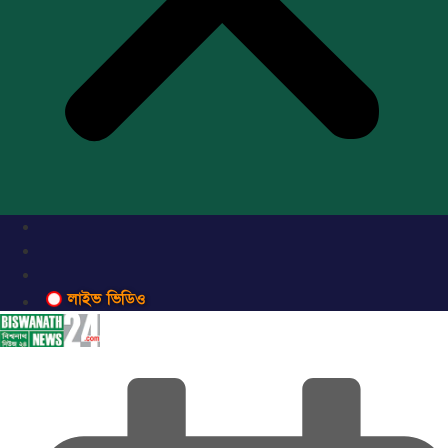
লাইভ ভিডিও