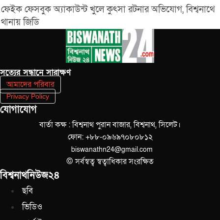
ফেইক ফেসবুক অ্যাকাউন্ট খুলে কুৎসা রটনার অভিযোগ, বিশ্বনাথে
থানায় জিডি
সত‌্যের সন্ধানে সারাক্ষণ
আমাদের পরিবার
Privacy Policy
যোগাযোগ
বার্তা কক্ষ : বিশ্বনাথ পুরান বাজার, বিশ্বনাথ, সিলেট।
ফোন: +৮৮-০৯৬৯৭০৮০৮১২
biswanathn24@gmail.com
© সর্বস্বত্ব স্বত্বাধিকার সংরক্ষিত
বিশ্বনাথনিউজ২৪
ছবি
ভিডিও