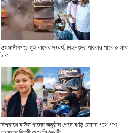
ওসমানীনগরে দুই বাসের সংঘর্ষ: নিহতদের পরিবার পাবে ৫ লাখ
টাকা
বিশ্বনাথে বাউল গানের অনুষ্ঠান শেষে বাড়ি ফেরার পথে প্রাণ
হারালেন শিল্পী পেহেলি ভৈরবী