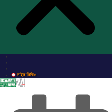
লাইভ ভিডিও