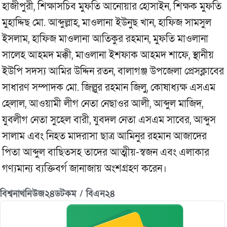
হাজীপুরী, শিক্ষাসচিব মুফতি আনোয়ার হোসাইন, শিক্ষক মুফতি
মুহাদ্দিছ মো. আব্দুল্লাহ, মাওলানা ইউনুছ খান, হাফিজ সামসুল
ইসলাম, হাফিজ মাওলানা আতিকুর রহমান, মুফতি মাওলানা
সালেহ আহমদ মক্কী, মাওলানা ইশফাক আহমদ শাফে, স্থানীয়
ইউপি সদস্য আমির উদ্দিন রতন, বালাগঞ্জ উপজেলা প্রেসক্লাবের
সাধারণ সম্পাদক মো. জিল্লুর রহমান জিলু, কোষাধ্যক্ষ এসএম
হেলাল, আওয়ামী লীগ নেতা নেছাওর আলী, আব্দুল মাজিদ,
যুবলীগ নেতা সুহেল বারী, যুবদল নেতা এসএম সাবের, আব্দুস
সালাম এবং নিহত মাদরাসা ছাত্র আমিনুর রহমান আজাদের
পিতা আব্দুল বাছিতসহ তাদের আত্মীয়-স্বজন এবং এলাকার
গণ্যমান্য ব্যক্তিবর্গ জানাজায় অংশগ্রহণ করেন।
বিশ্বনাথনিউজ২৪ডটকম / বিএন২৪