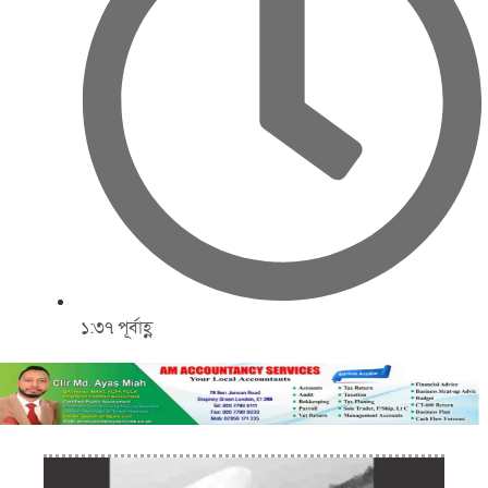
১:৩৭ পূর্বাহ্ণ