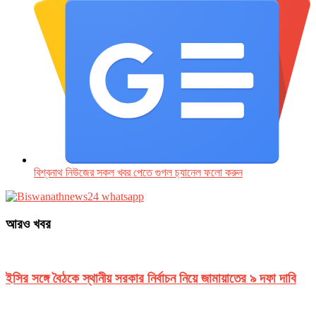
বিশ্বনাথ নিউজের সকল খবর পেতে গুগল চ‌্যানেল ফলো করুন
আরও খবর
ইসির সঙ্গে বৈঠকে স্থানীয় সরকার নির্বাচন নিয়ে জামায়াতের ৯ দফা দাবি