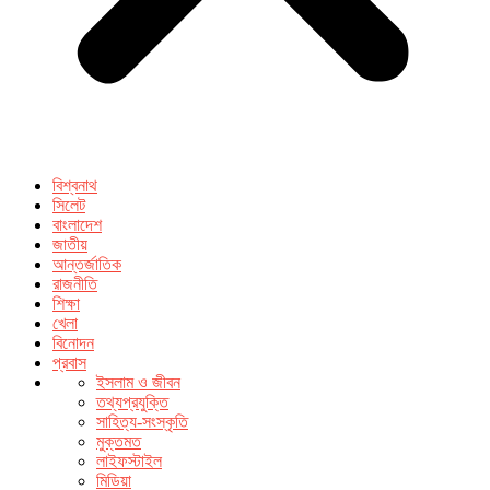
বিশ্বনাথ
সিলেট
বাংলাদেশ
জাতীয়
আন্তর্জাতিক
রাজনীতি
শিক্ষা
খেলা
বিনোদন
প্রবাস
ইসলাম ও জীবন
তথ্যপ্রযুক্তি
সাহিত্য-সংস্কৃতি
মুক্তমত
লাইফস্টাইল
মিডিয়া