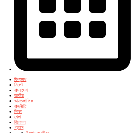
বিশ্বনাথ
সিলেট
বাংলাদেশ
জাতীয়
আন্তর্জাতিক
রাজনীতি
শিক্ষা
খেলা
বিনোদন
প্রবাস
ইসলাম ও জীবন