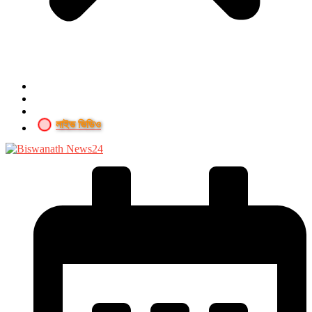
লাইভ ভিডিও