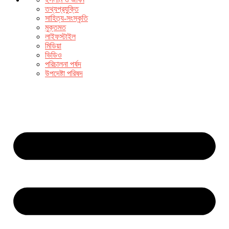
তথ্যপ্রযুক্তি
সাহিত্য-সংস্কৃতি
মুক্তমত
লাইফস্টাইল
মিডিয়া
ভিডিও
পরিচালনা পর্ষদ
উপদেষ্টা পরিষদ