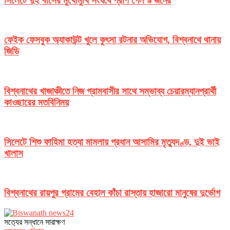
সিলেটে দুই বাসের মুখোমুখি সংঘর্ষে প্রাণ গেল ৯ জনের
ফেইক ফেসবুক অ্যাকাউন্ট খুলে কুৎসা রটনার অভিযোগ, বিশ্বনাথে থানায়
জিডি
বিশ্বনাথের খাজাঞ্চীতে নিজ গ্রামবাসীর সাথে সম্ভাব্য চেয়ারম্যানপ্রার্থী
কাওছারের মতবিনিময়
সিলেটে শিশু ফাহিমা হত্যা মামলায় প্রধান আসামির মৃত্যুদণ্ড, দুই ভাই
খালাস
বিশ্বনাথের রায়পুর গ্রামের বেহাল কাঁচা রাস্তায় হাজারো মানুষের দুর্ভোগ
সত‌্যের সন্ধানে সারাক্ষণ