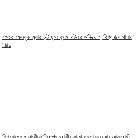
ফেইক ফেসবুক অ্যাকাউন্ট খুলে কুৎসা রটনার অভিযোগ, বিশ্বনাথে থানায়
জিডি
বিশ্বনাথের খাজাঞ্চীতে নিজ গ্রামবাসীর সাথে সম্ভাব্য চেয়ারম্যানপ্রার্থী