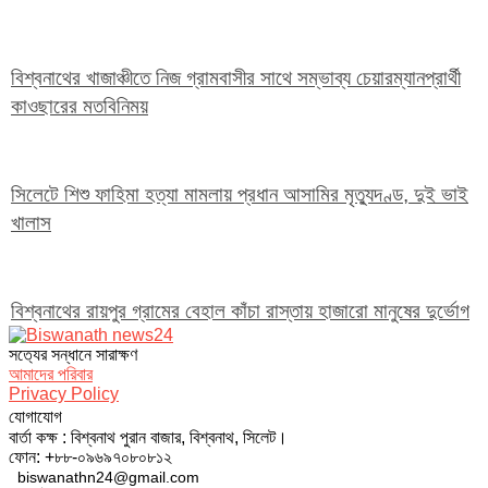
বিশ্বনাথের খাজাঞ্চীতে নিজ গ্রামবাসীর সাথে সম্ভাব্য চেয়ারম্যানপ্রার্থী
কাওছারের মতবিনিময়
সিলেটে শিশু ফাহিমা হত্যা মামলায় প্রধান আসামির মৃত্যুদণ্ড, দুই ভাই
খালাস
বিশ্বনাথের রায়পুর গ্রামের বেহাল কাঁচা রাস্তায় হাজারো মানুষের দুর্ভোগ
সত‌্যের সন্ধানে সারাক্ষণ
আমাদের পরিবার
Privacy Policy
যোগাযোগ
বার্তা কক্ষ : বিশ্বনাথ পুরান বাজার, বিশ্বনাথ, সিলেট।
ফোন: +৮৮-০৯৬৯৭০৮০৮১২
biswanathn24@gmail.com