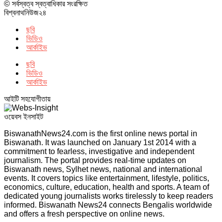
© সর্বস্বত্ব স্বত্বাধিকার সংরক্ষিত
বিশ্বনাথনিউজ২৪
ছবি
ভিডিও
আর্কাইভ
ছবি
ভিডিও
আর্কাইভ
আইটি সহযোগীতায়
ওয়েবস ইনসাইট
BiswanathNews24.com is the first online news portal in
Biswanath. It was launched on January 1st 2014 with a
commitment to fearless, investigative and independent
journalism. The portal provides real-time updates on
Biswanath news, Sylhet news, national and international
events. It covers topics like entertainment, lifestyle, politics,
economics, culture, education, health and sports. A team of
dedicated young journalists works tirelessly to keep readers
informed. Biswanath News24 connects Bengalis worldwide
and offers a fresh perspective on online news.