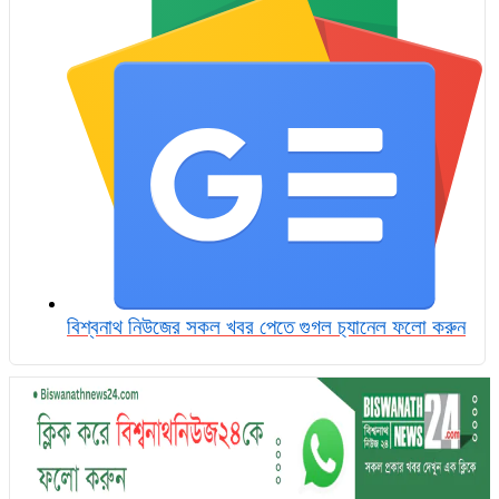
বিশ্বনাথ নিউজের সকল খবর পেতে গুগল চ‌্যানেল ফলো করুন