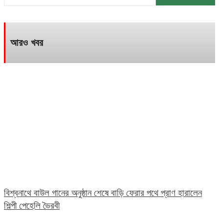
আরও খবর
বিশ্বনাথে বাউল গানের অনুষ্ঠান শেষে বাড়ি ফেরার পথে প্রাণ হারালেন
শিল্পী পেহেলি ভৈরবী