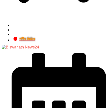
লাইভ ভিডিও