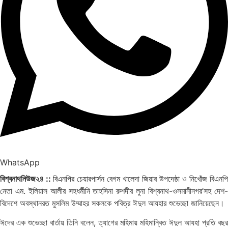
WhatsApp
বিশ্বনাথনিউজ২৪ ::
বিএনপির চেয়ারপার্সন বেগম খালেদা জিয়ার উপদেষ্ঠা ও নিখোঁজ বিএনপি
নেতা এম. ইলিয়াস আলীর সহধর্মীনি তাহসিনা রুশদীর লুনা বিশ্বনাথ-ওসমানীনগর’সহ দেশ-
বিদেশে অবস্থানরত মুসলিম উম্মাহর সকলকে পবিত্র ঈদুল আযহার শুভেচ্ছা জানিয়েছেন।
ঈদের এক শুভেচ্ছা বার্তায় তিনি বলেন, ত্যাগের মহিমায় মহিমান্বিত ঈদুল আযহা প্রতি বছর