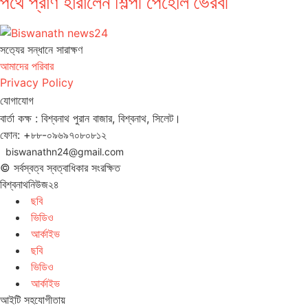
পথে প্রাণ হারালেন শিল্পী পেহেলি ভৈরবী
সত‌্যের সন্ধানে সারাক্ষণ
আমাদের পরিবার
Privacy Policy
যোগাযোগ
বার্তা কক্ষ : বিশ্বনাথ পুরান বাজার, বিশ্বনাথ, সিলেট।
ফোন: +৮৮-০৯৬৯৭০৮০৮১২
biswanathn24@gmail.com
© সর্বস্বত্ব স্বত্বাধিকার সংরক্ষিত
বিশ্বনাথনিউজ২৪
ছবি
ভিডিও
আর্কাইভ
ছবি
ভিডিও
আর্কাইভ
আইটি সহযোগীতায়