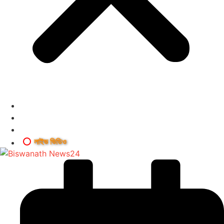
লাইভ ভিডিও