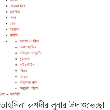
আন্তর্জাতিক
রাজনীতি
শিক্ষা
খেলা
বিনোদন
প্রবাস
ইসলাম ও জীবন
তথ্যপ্রযুক্তি
সাহিত্য-সংস্কৃতি
মুক্তমত
লাইফস্টাইল
মিডিয়া
ভিডিও
পরিচালনা পর্ষদ
উপদেষ্টা পরিষদ
হোম
»
রাজনীতি
তাহসিনা রুশদীর লুনার ঈদ শুভেচ্ছা