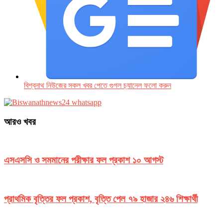
বিশ্বনাথ নিউজের সকল খবর পেতে গুগল চ‌্যানেল ফলো করুন
আরও খবর
এসএসসি ও সমমানের পরীক্ষার ফল প্রকাশ ১০ আগস্ট
প্রাথমিক বৃত্তির ফল প্রকাশ, বৃত্তি পেল ৭৯ হাজার ২৪৬ শিক্ষার্থী