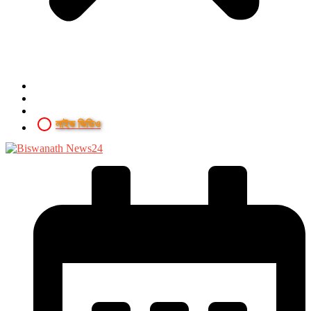
লাইভ ভিডিও