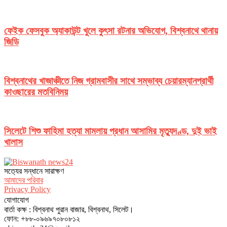
ফেইক ফেসবুক অ্যাকাউন্ট খুলে কুৎসা রটনার অভিযোগ, বিশ্বনাথে থানায়
জিডি
বিশ্বনাথের খাজাঞ্চীতে নিজ গ্রামবাসীর সাথে সম্ভাব্য চেয়ারম্যানপ্রার্থী
কাওছারের মতবিনিময়
সিলেটে শিশু ফাহিমা হত্যা মামলায় প্রধান আসামির মৃত্যুদণ্ড, দুই ভাই
খালাস
সত‌্যের সন্ধানে সারাক্ষণ
আমাদের পরিবার
Privacy Policy
যোগাযোগ
বার্তা কক্ষ : বিশ্বনাথ পুরান বাজার, বিশ্বনাথ, সিলেট।
ফোন: +৮৮-০৯৬৯৭০৮০৮১২