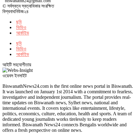
biswanathn24@gmail.com
© সর্বস্বত্ব স্বত্বাধিকার সংরক্ষিত
বিশ্বনাথনিউজ২৪
ছবি
ভিডিও
আর্কাইভ
ছবি
ভিডিও
আর্কাইভ
আইটি সহযোগীতায়
ওয়েবস ইনসাইট
BiswanathNews24.com is the first online news portal in Biswanath.
It was launched on January 1st 2014 with a commitment to fearless,
investigative and independent journalism. The portal provides real-
time updates on Biswanath news, Sylhet news, national and
international events. It covers topics like entertainment, lifestyle,
politics, economics, culture, education, health and sports. A team of
dedicated young journalists works tirelessly to keep readers
informed. Biswanath News24 connects Bengalis worldwide and
offers a fresh perspective on online news.