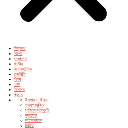
বিশ্বনাথ
সিলেট
বাংলাদেশ
জাতীয়
আন্তর্জাতিক
রাজনীতি
শিক্ষা
খেলা
বিনোদন
প্রবাস
ইসলাম ও জীবন
তথ্যপ্রযুক্তি
সাহিত্য-সংস্কৃতি
মুক্তমত
লাইফস্টাইল
মিডিয়া