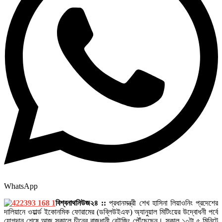
WhatsApp
বিশ্বনাথনিউজ২৪ ::
প্রধানমন্ত্রী শেখ হাসিনা লিয়াওনিং প্রদেশের
দালিয়ানে ওয়ার্ল্ড ইকোনমিক ফোরামের (ডব্লিউইএফ) অ্যানুয়াল মিটিংয়ের উদ্বোধনী পর্বে
যোগদান শেষে আজ সকালে চীনের রাজধানী বেইজিং পৌঁছেছেন। সকাল ১০টা ৫ মিনিটে