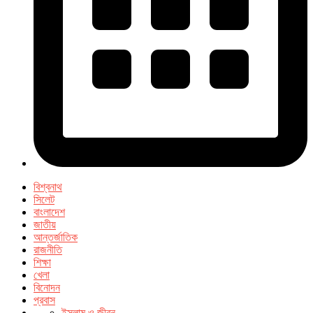
বিশ্বনাথ
সিলেট
বাংলাদেশ
জাতীয়
আন্তর্জাতিক
রাজনীতি
শিক্ষা
খেলা
বিনোদন
প্রবাস
ইসলাম ও জীবন