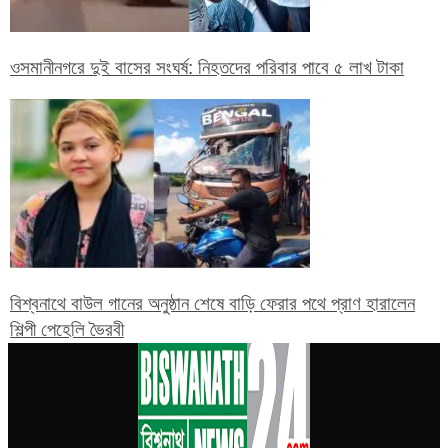
ওসমানীনগরে দুই বাসের সংঘর্ষ: নিহতদের পরিবার পাবে ৫ লাখ টাকা
বিশ্বনাথে বাউল গানের অনুষ্ঠান শেষে বাড়ি ফেরার পথে প্রাণ হারালেন
শিল্পী পেহেলি ভৈরবী