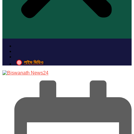
লাইভ ভিডিও