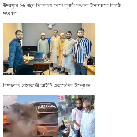
উদয়পুরে ২৬ বছর শিক্ষকতা শেষে ক্বারী ফখরুল ইসলামকে বিদায়ী
সংবর্ধনা
বিশ্বনাথে লামাকাজী আইটি একাডেমির উদ্বোধন