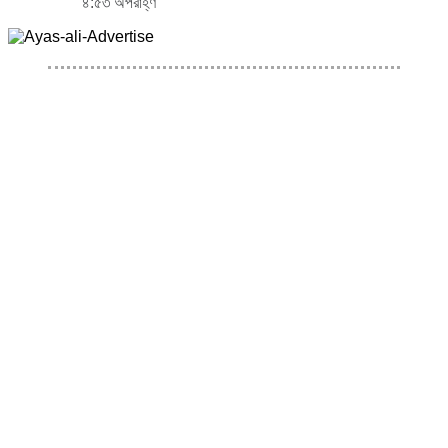
৪:৫৩ অপরাহ্ণ