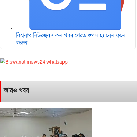
বিশ্বনাথ নিউজের সকল খবর পেতে গুগল চ‌্যানেল ফলো
করুন
আরও খবর