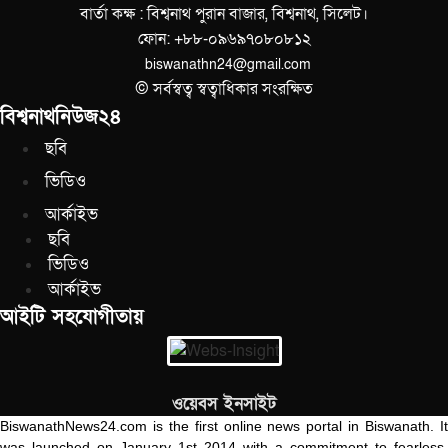
বার্তা কক্ষ : বিশ্বনাথ পুরান বাজার, বিশ্বনাথ, সিলেট।
ফোন: +৮৮-০৯৬৯৭০৮০৮১২
biswanathn24@gmail.com
© সর্বস্বত্ব স্বত্বাধিকার সংরক্ষিত
বিশ্বনাথনিউজ২৪
ছবি
ভিডিও
আর্কাইভ
ছবি
ভিডিও
আর্কাইভ
আইটি সহযোগীতায়
ওয়েবস ইনসাইট
BiswanathNews24.com is the first online news portal in Biswanath. It
was launched on January 1st 2014 with a commitment to fearless,