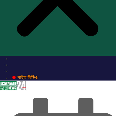
লাইভ ভিডিও