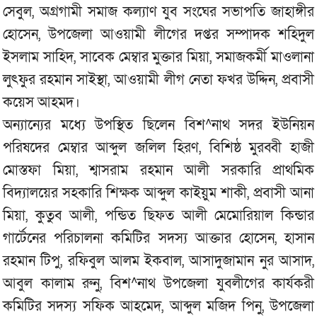
সেবুল, অগ্রগামী সমাজ কল্যাণ যুব সংঘের সভাপতি জাহাঙ্গীর
হোসেন, উপজেলা আওয়ামী লীগের দপ্তর সম্পাদক শহিদুল
ইসলাম সাহিদ, সাবেক মেম্বার মুক্তার মিয়া, সমাজকর্মী মাওলানা
লুৎফুর রহমান সাইস্থা, আওয়ামী লীগ নেতা ফখর উদ্দিন, প্রবাসী
কয়েস আহমদ।
অন্যান্যের মধ্যে উপস্থিত ছিলেন বিশ^নাথ সদর ইউনিয়ন
পরিষদের মেম্বার আব্দুল জলিল হিরণ, বিশিষ্ঠ মুরব্বী হাজী
মোস্তফা মিয়া, শ্বাসরাম রহমান আলী সরকারি প্রাথমিক
বিদ্যালয়ের সহকারি শিক্ষক আব্দুল কাইয়ুম শাকী, প্রবাসী আনা
মিয়া, কুতুব আলী, পন্ডিত ছিফত আলী মেমোরিয়াল কিন্ডার
গার্টেনের পরিচালনা কমিটির সদস্য আক্তার হোসেন, হাসান
রহমান টিপু, রফিবুল আলম ইকবাল, আসাদুজামান নুর আসাদ,
আবুল কালাম রুনু, বিশ^নাথ উপজেলা যুবলীগের কার্যকরী
কমিটির সদস্য সফিক আহমেদ, আব্দুল মজিদ পিনু, উপজেলা