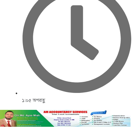
১:০৫ অপরাহ্ণ