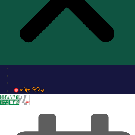
লাইভ ভিডিও