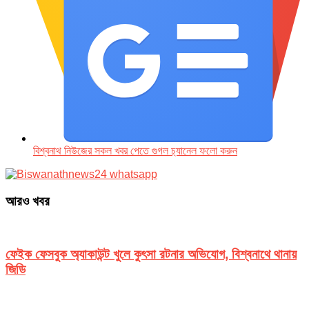
বিশ্বনাথ নিউজের সকল খবর পেতে গুগল চ‌্যানেল ফলো করুন
আরও খবর
ফেইক ফেসবুক অ্যাকাউন্ট খুলে কুৎসা রটনার অভিযোগ, বিশ্বনাথে থানায়
জিডি