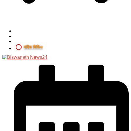
লাইভ ভিডিও