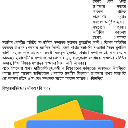
রবিবার বেলা ২টায়
উপজেলা সদরের
আবদুল খালিক
কমিউনিটি সেন্টার
সমাবেশ অনুষ্ঠিত হবে।
সমাবেশে প্রধান
অতিথির বক্তব্য
রাখেন, খেলাফত
মজলিস কেন্দ্রীয় কমিটির সাংগঠনিক সম্পাদক মুহাম্মদ মুনতাসির আলী। বিশেষ অতিথির
বক্তব্য রাখবেন খেলাফত মজলিস সিলেট জেলা শাখার সভাপতি মাওলানা সৈয়দ মুশাহিদ
আলী, সহ-সভাপতি মাওলানা ক্বারী সিরাজুল ইসলাম, সাধারণ সম্পাদক মাওলানা নেহাল
আহমদ,সহ-সাংগঠনিক সম্পাদক আবদুল ওয়াদুদ, বায়তুলমাল সম্পাদক মাওলানা ওলিউর
রহমান, শিক্ষা বিষয়ক সম্পাদক মাওলানা সৈয়দ আলী আসগর।
এতে উপজেলা শাখার দায়িত্বশীলবৃন্দ,কর্মী ও বিশ্বনাথের সর্বস্তরের জনগনকে উপস্থিত
থাকার জন্য আহবান জানিয়েছেন খেলাফত মজলিস বিশ্বনাথ উপজেলা শাখার সভাপতি
মো.আবদুল মতিন ও সাধারণ সম্পাদক সায়েফ আহমদ সায়েক। -বিজ্ঞপ্তি
বিশ্বনাথনিউজ২৪ডটকম / বিএন২৪