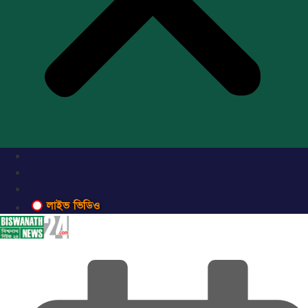
লাইভ ভিডিও