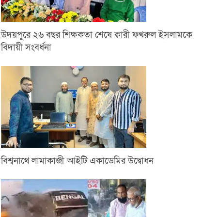
উদয়পুরে ২৬ বছর শিক্ষকতা শেষে ক্বারী ফখরুল ইসলামকে
বিদায়ী সংবর্ধনা
বিশ্বনাথে লামাকাজী আইটি একাডেমির উদ্বোধন