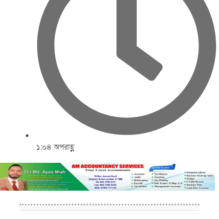
১:০৪ অপরাহ্ণ