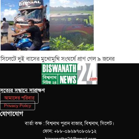
সিলেটে দুই বাসের মুখোমুখি সংঘর্ষে প্রাণ গেল ৯ জনের
সত‌্যের সন্ধানে সারাক্ষণ
আমাদের পরিবার
Privacy Policy
যোগাযোগ
বার্তা কক্ষ : বিশ্বনাথ পুরান বাজার, বিশ্বনাথ, সিলেট।
ফোন: +৮৮-০৯৬৯৭০৮০৮১২