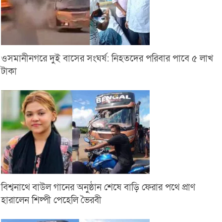
ওসমানীনগরে দুই বাসের সংঘর্ষ: নিহতদের পরিবার পাবে ৫ লাখ
টাকা
বিশ্বনাথে বাউল গানের অনুষ্ঠান শেষে বাড়ি ফেরার পথে প্রাণ
হারালেন শিল্পী পেহেলি ভৈরবী