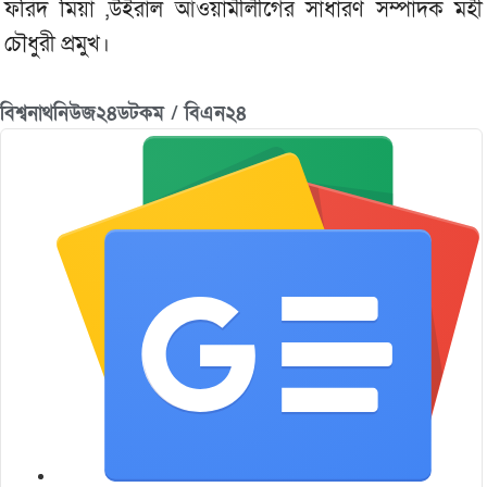
ফরিদ মিয়া ,উইরাল আওয়ামীলীগের সাধারণ সম্পাদক মহী
চৌধুরী প্রমুখ।
বিশ্বনাথনিউজ২৪ডটকম / বিএন২৪