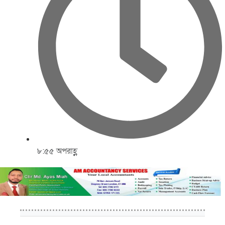
৮:৫৫ অপরাহ্ণ