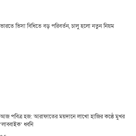
ভারতে ভিসা বিধিতে বড় পরিবর্তন, চালু হলো নতুন নিয়ম
আজ পবিত্র হজ: আরাফাতের ময়দানে লাখো হাজির কণ্ঠে মুখর
‘লাব্বাইক’ ধ্বনি