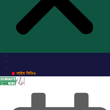
লাইভ ভিডিও