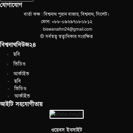
যোগাযোগ
বার্তা কক্ষ : বিশ্বনাথ পুরান বাজার, বিশ্বনাথ, সিলেট।
ফোন: +৮৮-০৯৬৯৭০৮০৮১২
biswanathn24@gmail.com
© সর্বস্বত্ব স্বত্বাধিকার সংরক্ষিত
বিশ্বনাথনিউজ২৪
ছবি
ভিডিও
আর্কাইভ
ছবি
ভিডিও
আর্কাইভ
আইটি সহযোগীতায়
ওয়েবস ইনসাইট