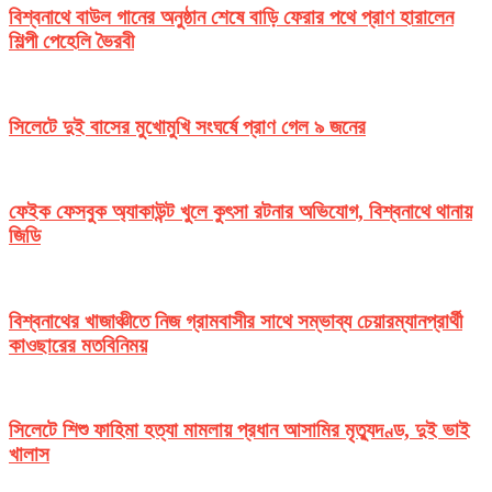
বিশ্বনাথে বাউল গানের অনুষ্ঠান শেষে বাড়ি ফেরার পথে প্রাণ হারালেন
শিল্পী পেহেলি ভৈরবী
সিলেটে দুই বাসের মুখোমুখি সংঘর্ষে প্রাণ গেল ৯ জনের
ফেইক ফেসবুক অ্যাকাউন্ট খুলে কুৎসা রটনার অভিযোগ, বিশ্বনাথে থানায়
জিডি
বিশ্বনাথের খাজাঞ্চীতে নিজ গ্রামবাসীর সাথে সম্ভাব্য চেয়ারম্যানপ্রার্থী
কাওছারের মতবিনিময়
সিলেটে শিশু ফাহিমা হত্যা মামলায় প্রধান আসামির মৃত্যুদণ্ড, দুই ভাই
খালাস