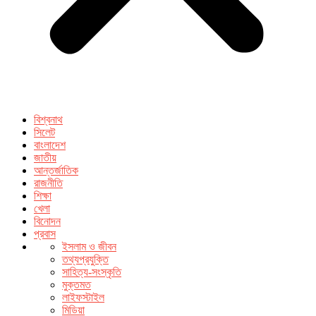
বিশ্বনাথ
সিলেট
বাংলাদেশ
জাতীয়
আন্তর্জাতিক
রাজনীতি
শিক্ষা
খেলা
বিনোদন
প্রবাস
ইসলাম ও জীবন
তথ্যপ্রযুক্তি
সাহিত্য-সংস্কৃতি
মুক্তমত
লাইফস্টাইল
মিডিয়া