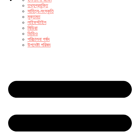
তথ্যপ্রযুক্তি
সাহিত্য-সংস্কৃতি
মুক্তমত
লাইফস্টাইল
মিডিয়া
ভিডিও
পরিচালনা পর্ষদ
উপদেষ্টা পরিষদ