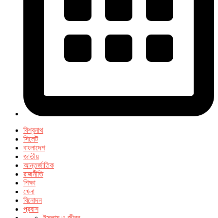
বিশ্বনাথ
সিলেট
বাংলাদেশ
জাতীয়
আন্তর্জাতিক
রাজনীতি
শিক্ষা
খেলা
বিনোদন
প্রবাস
ইসলাম ও জীবন