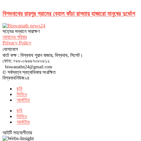
বিশ্বনাথের রায়পুর গ্রামের বেহাল কাঁচা রাস্তায় হাজারো মানুষের দুর্ভোগ
সত‌্যের সন্ধানে সারাক্ষণ
আমাদের পরিবার
Privacy Policy
যোগাযোগ
বার্তা কক্ষ : বিশ্বনাথ পুরান বাজার, বিশ্বনাথ, সিলেট।
ফোন: +৮৮-০৯৬৯৭০৮০৮১২
biswanathn24@gmail.com
© সর্বস্বত্ব স্বত্বাধিকার সংরক্ষিত
বিশ্বনাথনিউজ২৪
ছবি
ভিডিও
আর্কাইভ
ছবি
ভিডিও
আর্কাইভ
আইটি সহযোগীতায়