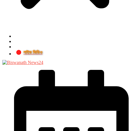
লাইভ ভিডিও