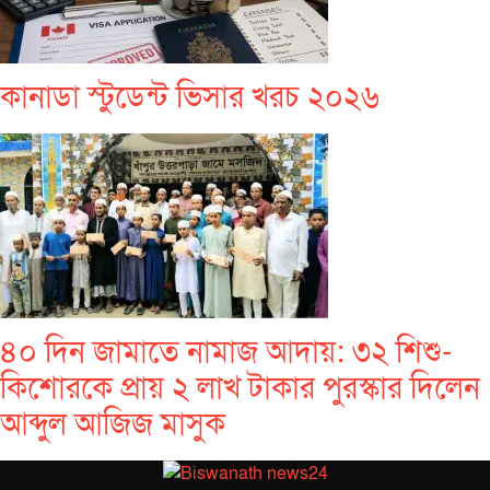
কানাডা স্টুডেন্ট ভিসার খরচ ২০২৬
৪০ দিন জামাতে নামাজ আদায়: ৩২ শিশু-
কিশোরকে প্রায় ২ লাখ টাকার পুরস্কার দিলেন
আব্দুল আজিজ মাসুক