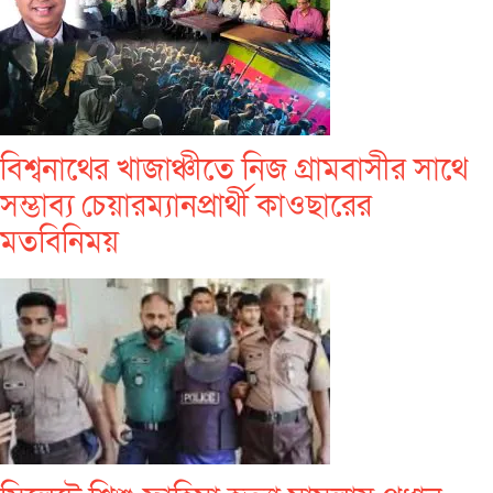
বিশ্বনাথের খাজাঞ্চীতে নিজ গ্রামবাসীর সাথে
সম্ভাব্য চেয়ারম্যানপ্রার্থী কাওছারের
মতবিনিময়