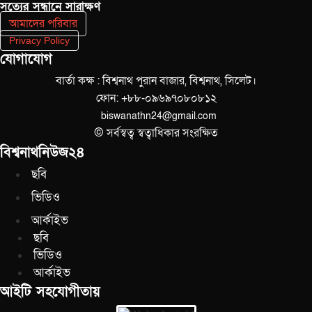
সত‌্যের সন্ধানে সারাক্ষণ
আমাদের পরিবার
Privacy Policy
যোগাযোগ
বার্তা কক্ষ : বিশ্বনাথ পুরান বাজার, বিশ্বনাথ, সিলেট।
ফোন: +৮৮-০৯৬৯৭০৮০৮১২
biswanathn24@gmail.com
© সর্বস্বত্ব স্বত্বাধিকার সংরক্ষিত
বিশ্বনাথনিউজ২৪
ছবি
ভিডিও
আর্কাইভ
ছবি
ভিডিও
আর্কাইভ
আইটি সহযোগীতায়