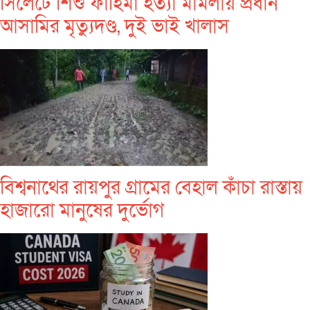
সিলেটে শিশু ফাহিমা হত্যা মামলায় প্রধান
আসামির মৃত্যুদণ্ড, দুই ভাই খালাস
বিশ্বনাথের রায়পুর গ্রামের বেহাল কাঁচা রাস্তায়
হাজারো মানুষের দুর্ভোগ