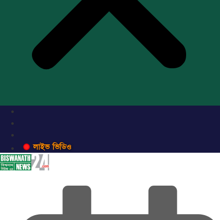
লাইভ ভিডিও