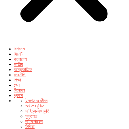
বিশ্বনাথ
সিলেট
বাংলাদেশ
জাতীয়
আন্তর্জাতিক
রাজনীতি
শিক্ষা
খেলা
বিনোদন
প্রবাস
ইসলাম ও জীবন
তথ্যপ্রযুক্তি
সাহিত্য-সংস্কৃতি
মুক্তমত
লাইফস্টাইল
মিডিয়া