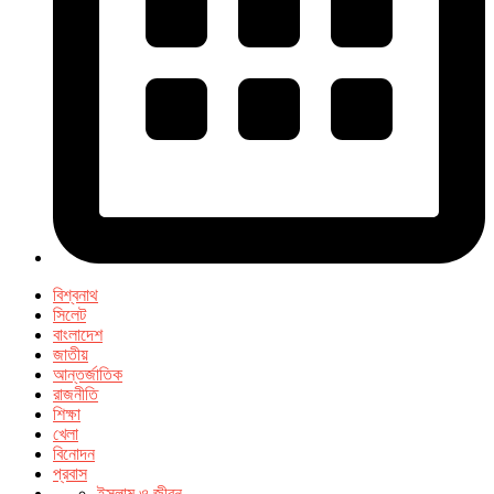
বিশ্বনাথ
সিলেট
বাংলাদেশ
জাতীয়
আন্তর্জাতিক
রাজনীতি
শিক্ষা
খেলা
বিনোদন
প্রবাস
ইসলাম ও জীবন