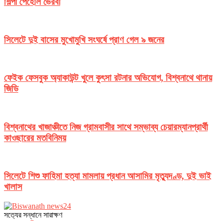
শিল্পী পেহেলি ভৈরবী
সিলেটে দুই বাসের মুখোমুখি সংঘর্ষে প্রাণ গেল ৯ জনের
ফেইক ফেসবুক অ্যাকাউন্ট খুলে কুৎসা রটনার অভিযোগ, বিশ্বনাথে থানায়
জিডি
বিশ্বনাথের খাজাঞ্চীতে নিজ গ্রামবাসীর সাথে সম্ভাব্য চেয়ারম্যানপ্রার্থী
কাওছারের মতবিনিময়
সিলেটে শিশু ফাহিমা হত্যা মামলায় প্রধান আসামির মৃত্যুদণ্ড, দুই ভাই
খালাস
সত‌্যের সন্ধানে সারাক্ষণ