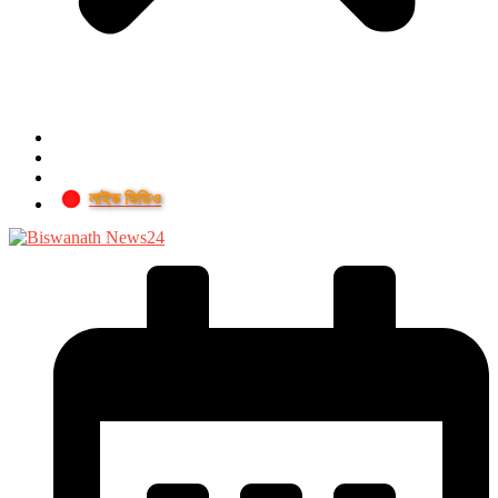
লাইভ ভিডিও