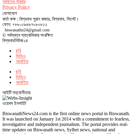
আমাদের পরিবার
Privacy Policy
যোগাযোগ
বার্তা কক্ষ : বিশ্বনাথ পুরান বাজার, বিশ্বনাথ, সিলেট।
ফোন: +৮৮-০৯৬৯৭০৮০৮১২
biswanathn24@gmail.com
© সর্বস্বত্ব স্বত্বাধিকার সংরক্ষিত
বিশ্বনাথনিউজ২৪
ছবি
ভিডিও
আর্কাইভ
ছবি
ভিডিও
আর্কাইভ
আইটি সহযোগীতায়
ওয়েবস ইনসাইট
BiswanathNews24.com is the first online news portal in Biswanath.
It was launched on January 1st 2014 with a commitment to fearless,
investigative and independent journalism. The portal provides real-
time updates on Biswanath news, Sylhet news, national and