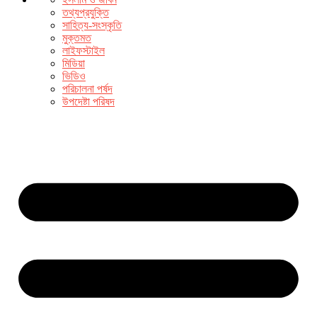
তথ্যপ্রযুক্তি
সাহিত্য-সংস্কৃতি
মুক্তমত
লাইফস্টাইল
মিডিয়া
ভিডিও
পরিচালনা পর্ষদ
উপদেষ্টা পরিষদ