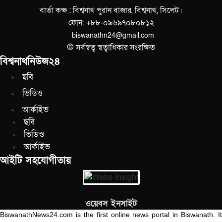
বার্তা কক্ষ : বিশ্বনাথ পুরান বাজার, বিশ্বনাথ, সিলেট।
ফোন: +৮৮-০৯৬৯৭০৮০৮১২
biswanathn24@gmail.com
© সর্বস্বত্ব স্বত্বাধিকার সংরক্ষিত
বিশ্বনাথনিউজ২৪
ছবি
ভিডিও
আর্কাইভ
ছবি
ভিডিও
আর্কাইভ
আইটি সহযোগীতায়
ওয়েবস ইনসাইট
BiswanathNews24.com is the first online news portal in Biswanath. It