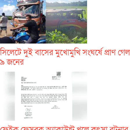
সিলেটে দুই বাসের মুখোমুখি সংঘর্ষে প্রাণ গেল
৯ জনের
ফেইক ফেসবুক অ্যাকাউন্ট খুলে কুৎসা রটনার