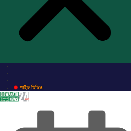
লাইভ ভিডিও