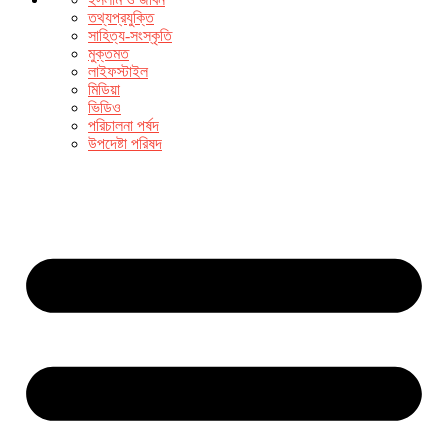
তথ্যপ্রযুক্তি
সাহিত্য-সংস্কৃতি
মুক্তমত
লাইফস্টাইল
মিডিয়া
ভিডিও
পরিচালনা পর্ষদ
উপদেষ্টা পরিষদ