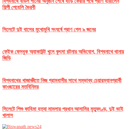
বিশ্বনাথে বাউল গানের অনুষ্ঠান শেষে বাড়ি ফেরার পথে প্রাণ হারালেন
শিল্পী পেহেলি ভৈরবী
সিলেটে দুই বাসের মুখোমুখি সংঘর্ষে প্রাণ গেল ৯ জনের
ফেইক ফেসবুক অ্যাকাউন্ট খুলে কুৎসা রটনার অভিযোগ, বিশ্বনাথে থানায়
জিডি
বিশ্বনাথের খাজাঞ্চীতে নিজ গ্রামবাসীর সাথে সম্ভাব্য চেয়ারম্যানপ্রার্থী
কাওছারের মতবিনিময়
সিলেটে শিশু ফাহিমা হত্যা মামলায় প্রধান আসামির মৃত্যুদণ্ড, দুই ভাই
খালাস