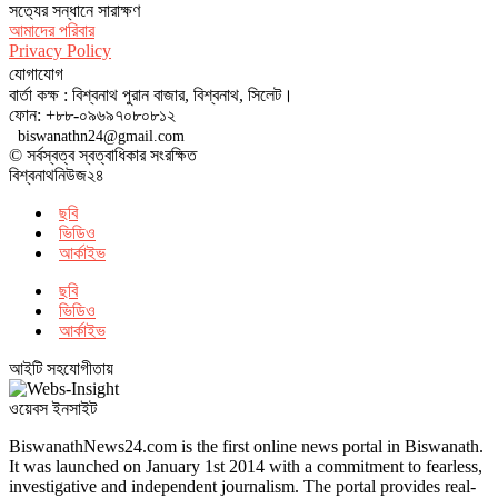
সত‌্যের সন্ধানে সারাক্ষণ
আমাদের পরিবার
Privacy Policy
যোগাযোগ
বার্তা কক্ষ : বিশ্বনাথ পুরান বাজার, বিশ্বনাথ, সিলেট।
ফোন: +৮৮-০৯৬৯৭০৮০৮১২
biswanathn24@gmail.com
© সর্বস্বত্ব স্বত্বাধিকার সংরক্ষিত
বিশ্বনাথনিউজ২৪
ছবি
ভিডিও
আর্কাইভ
ছবি
ভিডিও
আর্কাইভ
আইটি সহযোগীতায়
ওয়েবস ইনসাইট
BiswanathNews24.com is the first online news portal in Biswanath.
It was launched on January 1st 2014 with a commitment to fearless,
investigative and independent journalism. The portal provides real-