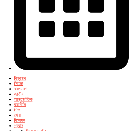
বিশ্বনাথ
সিলেট
বাংলাদেশ
জাতীয়
আন্তর্জাতিক
রাজনীতি
শিক্ষা
খেলা
বিনোদন
প্রবাস
ইসলাম ও জীবন