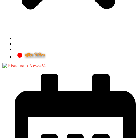
লাইভ ভিডিও