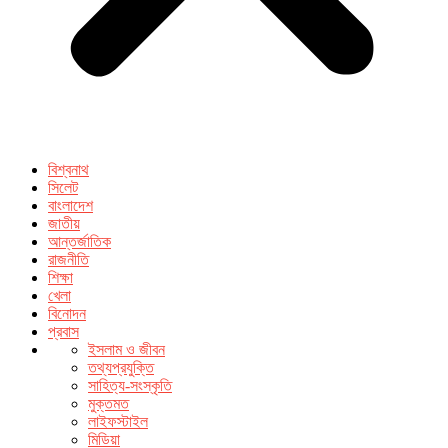
বিশ্বনাথ
সিলেট
বাংলাদেশ
জাতীয়
আন্তর্জাতিক
রাজনীতি
শিক্ষা
খেলা
বিনোদন
প্রবাস
ইসলাম ও জীবন
তথ্যপ্রযুক্তি
সাহিত্য-সংস্কৃতি
মুক্তমত
লাইফস্টাইল
মিডিয়া