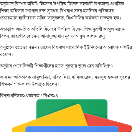
অনুষ্ঠানে বিশেষ অতিথি হিসেবে উপস্থিত ছিলেন সহকারী উপজেলা প্রাথমিক
শিক্ষা অফিসার ​গোপাল চন্দ্র সূত্রধর, বিশ্বনাথ সদর ইউনিয়ন পরিষদের
চেয়ারম্যান হাজী​দয়াল উদ্দিন তালুকদার, বিএডিসির কর্মকর্তা নাজমুল হক।
​এছাড়াও আমন্ত্রিত অতিথি হিসেবে উপস্থিত ছিলেন শিক্ষানুরাগী আব্দুল মান্নান
রিপন, জাহাঙ্গীর হোসেন, আসাদুজ্জামান নূর ও আবুল কালাম রুনু।
অনুষ্ঠানে শুভেচ্ছা বক্তব্য রাখেন বিশ্বনাথ সাংবাদিক ইউনিয়নের আহ্বায়ক মশিউর
রহমান।
​অনুষ্ঠান শেষে বিজয়ী শিক্ষার্থীদের হাতে পুরস্কার তুলে দেন অতিথিগণ।
এ সময় অভিভাবক সামুল মিয়া, দবির মিয়া, হাফিজ রেজা, ফয়জুল হকসহ স্কুলের
শিক্ষক-শিক্ষিকাগণ উপস্থিত ছিলেন।
বিশ্বনাথনিউজ২৪ডটকম / বিএন২৪