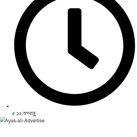
৫:১২ অপরাহ্ণ