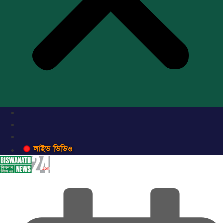
লাইভ ভিডিও