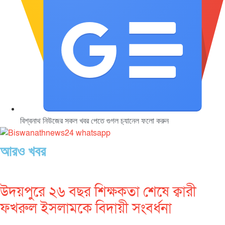
বিশ্বনাথ নিউজের সকল খবর পেতে গুগল চ‌্যানেল ফলো করুন
আরও খবর
উদয়পুরে ২৬ বছর শিক্ষকতা শেষে ক্বারী
ফখরুল ইসলামকে বিদায়ী সংবর্ধনা