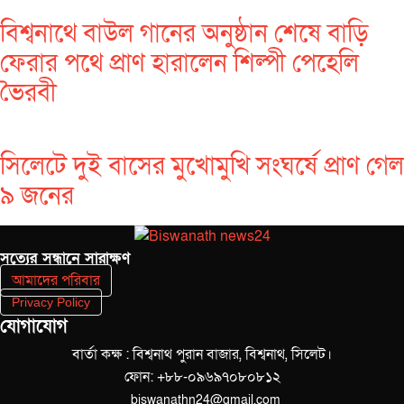
বিশ্বনাথে বাউল গানের অনুষ্ঠান শেষে বাড়ি
ফেরার পথে প্রাণ হারালেন শিল্পী পেহেলি
ভৈরবী
সিলেটে দুই বাসের মুখোমুখি সংঘর্ষে প্রাণ গেল
৯ জনের
সত‌্যের সন্ধানে সারাক্ষণ
আমাদের পরিবার
Privacy Policy
যোগাযোগ
বার্তা কক্ষ : বিশ্বনাথ পুরান বাজার, বিশ্বনাথ, সিলেট।
ফোন: +৮৮-০৯৬৯৭০৮০৮১২
biswanathn24@gmail.com