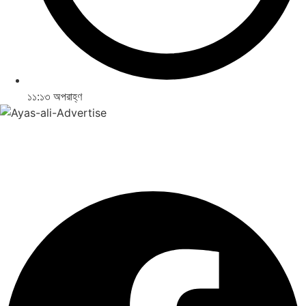
১১:১৩ অপরাহ্ণ