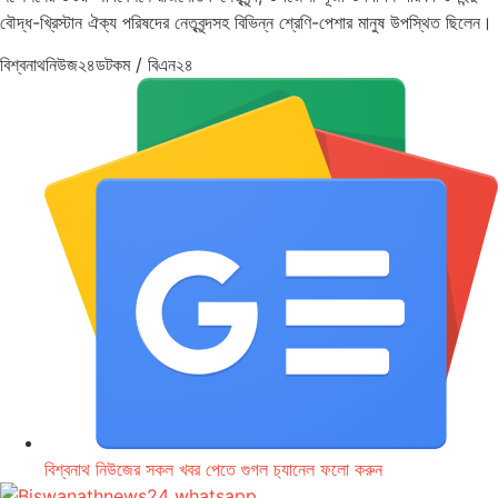
বৌদ্ধ-খ্রিস্টান ঐক্য পরিষদের নেতৃবৃন্দসহ বিভিন্ন শ্রেণি-পেশার মানুষ উপস্থিত ছিলেন।
বিশ্বনাথনিউজ২৪ডটকম / বিএন২৪
বিশ্বনাথ নিউজের সকল খবর পেতে গুগল চ‌্যানেল ফলো করুন