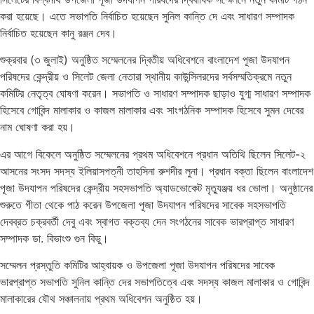
করা হয়েছে। এতে সভাপতি নির্বাচিত হয়েছেন সুনিল কান্তি দে এবং সাধারণ সম্পাদক
নির্বাচিত হয়েছেন কানু রঞ্জন দেব।
শুক্রবার (৩ জুলাই) অনুষ্ঠিত সম্মেলনের দ্বিতীয় অধিবেশনে বাংলাদেশ পূজা উদযাপন
পরিষদের কেন্দ্রীয় ও সিলেট জেলা নেতারা স্থানীয় কাউন্সিলরদের সর্বসম্মতিক্রমে নতুন
কমিটির নেতৃত্ব ঘোষণা করেন। সভাপতি ও সাধারণ সম্পাদক ছাড়াও যুগ্ম সাধারণ সম্পাদক
হিসেবে গোবিন্দ মালাকার ও কাজল মালাকার এবং সাংগঠনিক সম্পাদক হিসেবে সুমন দেবের
নাম ঘোষণা করা হয়।
এর আগে বিকেলে অনুষ্ঠিত সম্মেলনের প্রথম অধিবেশনে প্রধান অতিথি ছিলেন সিলেট-২
আসনের সংসদ সদস্য ইলিয়াসপত্নী তাহসিনা রুশদীর লুনা। প্রধান বক্তা ছিলেন বাংলাদেশ
পূজা উদযাপন পরিষদের কেন্দ্রীয় সহসভাপতি অ্যাডভোকেট মৃত্যুঞ্জয় ধর ভোলা। অনুষ্ঠানের
শুরুতে গীতা থেকে পাঠ করেন উপজেলা পূজা উদযাপন পরিষদের সাবেক সহসভাপতি
দেবব্রত চক্রবর্তী দেবু এবং স্বাগত বক্তব্য দেন সংগঠনের সাবেক ভারপ্রাপ্ত সাধারণ
সম্পাদক ডা. বিভাংশু গুন বিভু।
সম্মেলন প্রস্তুতি কমিটির আহ্বায়ক ও উপজেলা পূজা উদযাপন পরিষদের সাবেক
ভারপ্রাপ্ত সভাপতি সুনিল কান্তি দের সভাপতিত্বে এবং সদস্য কাজল মালাকার ও গোবিন্দ
মালাকারের যৌথ সঞ্চালনায় প্রথম অধিবেশন অনুষ্ঠিত হয়।