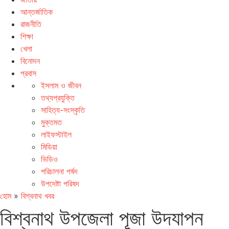
আন্তর্জাতিক
রাজনীতি
শিক্ষা
খেলা
বিনোদন
প্রবাস
ইসলাম ও জীবন
তথ্যপ্রযুক্তি
সাহিত্য-সংস্কৃতি
মুক্তমত
লাইফস্টাইল
মিডিয়া
ভিডিও
পরিচালনা পর্ষদ
উপদেষ্টা পরিষদ
হোম
»
বিশ্বনাথ খবর
বিশ্বনাথ উপজেলা পূজা উদযাপন