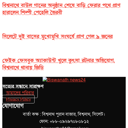
বিশ্বনাথে বাউল গানের অনুষ্ঠান শেষে বাড়ি ফেরার পথে প্রাণ
হারালেন শিল্পী পেহেলি ভৈরবী
সিলেটে দুই বাসের মুখোমুখি সংঘর্ষে প্রাণ গেল ৯ জনের
ফেইক ফেসবুক অ্যাকাউন্ট খুলে কুৎসা রটনার অভিযোগ,
বিশ্বনাথে থানায় জিডি
সত‌্যের সন্ধানে সারাক্ষণ
আমাদের পরিবার
Privacy Policy
যোগাযোগ
বার্তা কক্ষ : বিশ্বনাথ পুরান বাজার, বিশ্বনাথ, সিলেট।
ফোন: +৮৮-০৯৬৯৭০৮০৮১২