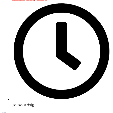
১০:৪০ অপরাহ্ণ