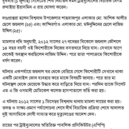
বুধবার (১ জুলাই) সিলেটের শিশু নির্যাতন দমন ট্রাইব্যুনালের বিচারক বেগম
রুবাইয়া ইয়াসমিন এ রায় ঘোষণা করেন।
দণ্ডপ্রাপ্তরা হলেন বিশ্বনাথ উপজেলার শাহবাজপুর এলাকার মো. আশিক আলীর
ছেলে জয়নাল (২৫) এবং কান্দিরগাঁও এলাকার মো. মঈনুদ্দিনের ছেলে নাজিম
উদ্দিন (২৫)।
মামলার নথি অনুযায়ী, ২০১২ সালের ২৭ নভেম্বর বিকেলে জয়নাল কৌশলে
১৪ বছর বয়সী ওই কিশোরীকে নিজের বসতঘরে নিয়ে যান। সেখানে আগে
থেকেই অবস্থান করছিলেন নাজিম উদ্দিন। পরে তারা পালাক্রমে কিশোরীকে
ধর্ষণ করেন।
ঘটনার একপর্যায়ে জয়নাল ঘর থেকে বেরিয়ে গেলে কিশোরীটি সেখানে থাকা
একটি মোবাইল ফোন ব্যবহার করে মাকে বিষয়টি জানায়। পরে তার মা
ঘটনাস্থল থেকে মেয়েকে উদ্ধার করে বাড়িতে নিয়ে যান। পরদিন তাকে সিলেট
এম এ জি ওসমানী মেডিকেল কলেজ হাসপাতালে ভর্তি করা হয়।
এ ঘটনায় ২০১২ সালের ১ ডিসেম্বর বিশ্বনাথ থানায় মামলা দায়ের করা হয়।
তদন্ত ও সাক্ষ্য-প্রমাণ পর্যালোচনা শেষে দীর্ঘ বিচারিক প্রক্রিয়া শেষে আদালত
দুই আসামিকে দোষী সাব্যস্ত করে মৃত্যুদণ্ডের আদেশ দেন।
রায়ের পর ট্রাইব্যুনালের অতিরিক্ত পাবলিক প্রসিকিউটর (এপিপি)