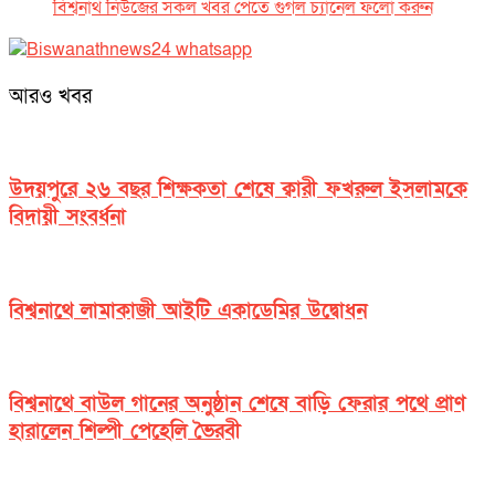
বিশ্বনাথ নিউজের সকল খবর পেতে গুগল চ‌্যানেল ফলো করুন
আরও খবর
উদয়পুরে ২৬ বছর শিক্ষকতা শেষে ক্বারী ফখরুল ইসলামকে
বিদায়ী সংবর্ধনা
বিশ্বনাথে লামাকাজী আইটি একাডেমির উদ্বোধন
বিশ্বনাথে বাউল গানের অনুষ্ঠান শেষে বাড়ি ফেরার পথে প্রাণ
হারালেন শিল্পী পেহেলি ভৈরবী