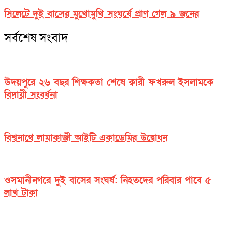
সিলেটে দুই বাসের মুখোমুখি সংঘর্ষে প্রাণ গেল ৯ জনের
সর্বশেষ সংবাদ
উদয়পুরে ২৬ বছর শিক্ষকতা শেষে ক্বারী ফখরুল ইসলামকে
বিদায়ী সংবর্ধনা
বিশ্বনাথে লামাকাজী আইটি একাডেমির উদ্বোধন
ওসমানীনগরে দুই বাসের সংঘর্ষ: নিহতদের পরিবার পাবে ৫
লাখ টাকা