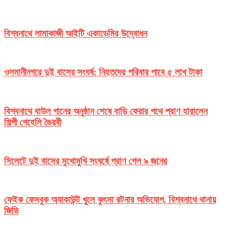
বিশ্বনাথে লামাকাজী আইটি একাডেমির উদ্বোধন
ওসমানীনগরে দুই বাসের সংঘর্ষ: নিহতদের পরিবার পাবে ৫ লাখ টাকা
বিশ্বনাথে বাউল গানের অনুষ্ঠান শেষে বাড়ি ফেরার পথে প্রাণ হারালেন
শিল্পী পেহেলি ভৈরবী
সিলেটে দুই বাসের মুখোমুখি সংঘর্ষে প্রাণ গেল ৯ জনের
ফেইক ফেসবুক অ্যাকাউন্ট খুলে কুৎসা রটনার অভিযোগ, বিশ্বনাথে থানায়
জিডি