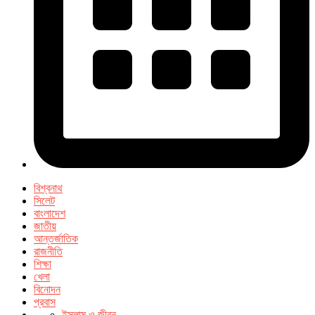
বিশ্বনাথ
সিলেট
বাংলাদেশ
জাতীয়
আন্তর্জাতিক
রাজনীতি
শিক্ষা
খেলা
বিনোদন
প্রবাস
ইসলাম ও জীবন