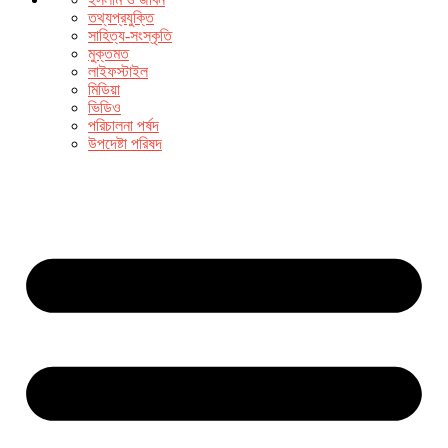
তথ্যপ্রযুক্তি
সাহিত্য-সংস্কৃতি
মুক্তমত
লাইফস্টাইল
মিডিয়া
ভিডিও
পরিচালনা পর্ষদ
উপদেষ্টা পরিষদ