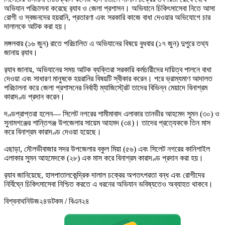
অভিযান পরিচালনা করেছে র‌্যাব ও জেলা প্রশাসন। অভিযানে চিকিৎসাসেবা নিতে আসা
রোগী ও স্বজনদের হয়রানি, প্রতারণা এবং সরকারি কাজে বাধা দেওয়ার অভিযোগে চার
দালালকে আটক করা হয়।
মঙ্গলবার (১৬ জুন) রাতে পরিচালিত এ অভিযানের বিষয়ে বুধবার (১৭ জুন) দুপুরে তথ্য
জানায় র‌্যাব।
র‌্যাব জানায়, অভিযানের সময় আটক ব্যক্তিরা সরকারি কর্মচারীদের দায়িত্ব পালনে বাধা
দেওয়া এবং সাধারণ মানুষকে হয়রানির বিষয়টি স্বীকার করেন। পরে ভ্রাম্যমাণ আদালত
পরিচালনা করে জেলা প্রশাসনের নির্বাহী ম্যাজিস্ট্রেট তাদের বিভিন্ন মেয়াদে বিনাশ্রম
কারাদণ্ড প্রদান করেন।
দণ্ডপ্রাপ্তরা হলেন— সিলেট নগরের শামীমাবাদ এলাকার তানভীর আহমেদ সুমন (৩০) ও
সুনামগঞ্জের শান্তিগঞ্জ উপজেলার সায়েম আহমদ (৩৪)। তাদের প্রত্যেককে তিন মাস
করে বিনাশ্রম কারাদণ্ড দেওয়া হয়েছে।
এছাড়া, মৌলভীবাজার সদর উপজেলার বকুল মিয়া (৫৬) এবং সিলেট নগরের কানিশাইল
এলাকার সুমন আহমেদকে (২৮) এক মাস করে বিনাশ্রম কারাদণ্ড প্রদান করা হয়।
র‌্যাব জানিয়েছে, হাসপাতালকেন্দ্রিক দালাল চক্রের অপতৎপরতা বন্ধ এবং রোগীদের
নির্বিঘ্নে চিকিৎসাসেবা নিশ্চিত করতে এ ধরনের অভিযান ভবিষ্যতেও অব্যাহত থাকবে।
বিশ্বনাথনিউজ২৪ডটকম / বিএন২৪