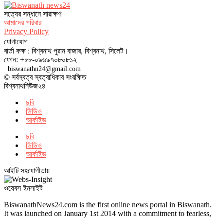
সত‌্যের সন্ধানে সারাক্ষণ
আমাদের পরিবার
Privacy Policy
যোগাযোগ
বার্তা কক্ষ : বিশ্বনাথ পুরান বাজার, বিশ্বনাথ, সিলেট।
ফোন: +৮৮-০৯৬৯৭০৮০৮১২
biswanathn24@gmail.com
© সর্বস্বত্ব স্বত্বাধিকার সংরক্ষিত
বিশ্বনাথনিউজ২৪
ছবি
ভিডিও
আর্কাইভ
ছবি
ভিডিও
আর্কাইভ
আইটি সহযোগীতায়
ওয়েবস ইনসাইট
BiswanathNews24.com is the first online news portal in Biswanath.
It was launched on January 1st 2014 with a commitment to fearless,