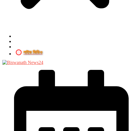
লাইভ ভিডিও