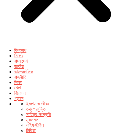
বিশ্বনাথ
সিলেট
বাংলাদেশ
জাতীয়
আন্তর্জাতিক
রাজনীতি
শিক্ষা
খেলা
বিনোদন
প্রবাস
ইসলাম ও জীবন
তথ্যপ্রযুক্তি
সাহিত্য-সংস্কৃতি
মুক্তমত
লাইফস্টাইল
মিডিয়া