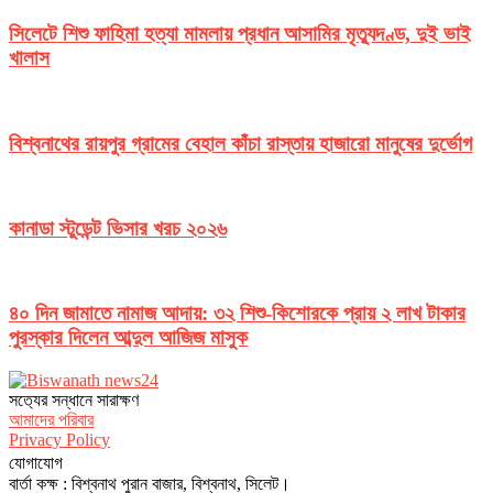
সিলেটে শিশু ফাহিমা হত্যা মামলায় প্রধান আসামির মৃত্যুদণ্ড, দুই ভাই
খালাস
বিশ্বনাথের রায়পুর গ্রামের বেহাল কাঁচা রাস্তায় হাজারো মানুষের দুর্ভোগ
কানাডা স্টুডেন্ট ভিসার খরচ ২০২৬
৪০ দিন জামাতে নামাজ আদায়: ৩২ শিশু-কিশোরকে প্রায় ২ লাখ টাকার
পুরস্কার দিলেন আব্দুল আজিজ মাসুক
সত‌্যের সন্ধানে সারাক্ষণ
আমাদের পরিবার
Privacy Policy
যোগাযোগ
বার্তা কক্ষ : বিশ্বনাথ পুরান বাজার, বিশ্বনাথ, সিলেট।