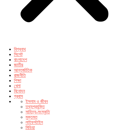
বিশ্বনাথ
সিলেট
বাংলাদেশ
জাতীয়
আন্তর্জাতিক
রাজনীতি
শিক্ষা
খেলা
বিনোদন
প্রবাস
ইসলাম ও জীবন
তথ্যপ্রযুক্তি
সাহিত্য-সংস্কৃতি
মুক্তমত
লাইফস্টাইল
মিডিয়া