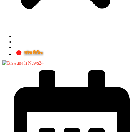
লাইভ ভিডিও