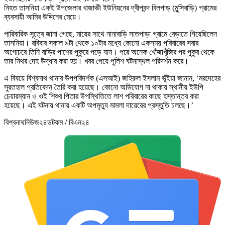
নিহত তাসনিয়া একই উপজেলার খাজাঞ্চী ইউনিয়নের দ্বীপবন্দ বিলপাড় (মুন্সিবাড়ি) গ্রামের
ব্যবসায়ী আমির উদ্দিনের মেয়ে।
​পারিবারিক সূত্রে জানা গেছে, মায়ের সাথে নানাবাড়ি সাতপাড়া গ্রামে বেড়াতে গিয়েছিলেন
তাসনিয়া। রবিবার সকাল ৯টা থেকে ১০টার মধ্যে কোনো একসময় পরিবারের সবার
অগোচরে তিনি বাড়ির পাশের পুকুরে পড়ে যান। পরে অনেক খোঁজাখুঁজির পর পুকুর থেকে
তার নিথর দেহ উদ্ধার করা হয়। খবর পেয়ে পুলিশ ঘটনাস্থল পরিদর্শন করে।
এ বিষয়ে বিশ্বনাথ থানার উপপরিদর্শক (এসআই) জহিরুল ইসলাম ভূঁইয়া জানান, ‘মরদেহের
সুরতহাল প্রতিবেদন তৈরি করা হয়েছে। কোনো অভিযোগ না থাকায় স্থানীয় ইউপি
চেয়ারম্যান ও ওই শিশুর পিতার উপস্থিতিতে লাশ পরিবারের কাছে হস্তান্তর করা
হয়েছে। এই ঘটনায় থানায় একটি অপমৃত্যু মামলা দায়েরের প্রস্তুতি চলছে।’
বিশ্বনাথনিউজ২৪ডটকম / বিএন২৪