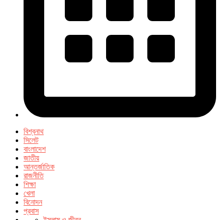
বিশ্বনাথ
সিলেট
বাংলাদেশ
জাতীয়
আন্তর্জাতিক
রাজনীতি
শিক্ষা
খেলা
বিনোদন
প্রবাস
ইসলাম ও জীবন