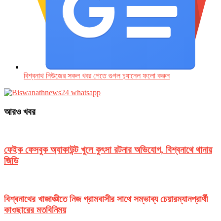
বিশ্বনাথ নিউজের সকল খবর পেতে গুগল চ‌্যানেল ফলো করুন
আরও খবর
ফেইক ফেসবুক অ্যাকাউন্ট খুলে কুৎসা রটনার অভিযোগ, বিশ্বনাথে থানায়
জিডি
বিশ্বনাথের খাজাঞ্চীতে নিজ গ্রামবাসীর সাথে সম্ভাব্য চেয়ারম্যানপ্রার্থী
কাওছারের মতবিনিময়