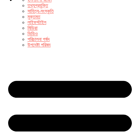
তথ্যপ্রযুক্তি
সাহিত্য-সংস্কৃতি
মুক্তমত
লাইফস্টাইল
মিডিয়া
ভিডিও
পরিচালনা পর্ষদ
উপদেষ্টা পরিষদ