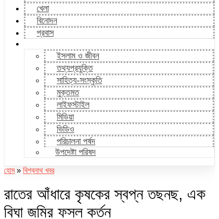
খেলা
বিনোদন
প্রবাস
ইসলাম ও জীবন
তথ্যপ্রযুক্তি
সাহিত্য-সংস্কৃতি
মুক্তমত
লাইফস্টাইল
মিডিয়া
ভিডিও
পরিচালনা পর্ষদ
উপদেষ্টা পরিষদ
হোম
»
বিশ্বনাথ খবর
রাতের আঁধারে কৃষকের স্বপ্ন তছনছ, এক
বিঘা জমির ফসল কর্তন