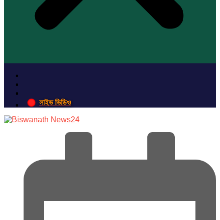
লাইভ ভিডিও