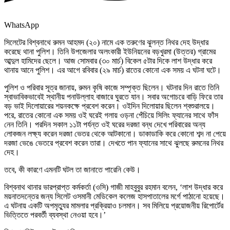
WhatsApp
সিলেটের বিশ্বনাথে রুমন আহমদ (২০) নামে এক তরুণের ঝুলন্ত নিথর দেহ উদ্ধার
করেছে থানা পুলিশ। তিনি উপজেলার অলংকারী ইউনিয়নের বড়খুরমা (উত্তর) গ্রামের
আব্দুল হামিদের ছেলে। আজ সোমবার (৩০ মার্চ) বিকেল ৫টার দিকে লাশ উদ্ধার করে
থানায় আনে পুলিশ। এর আগে রবিবার (২৯ মার্চ) রাতের কোনো এক সময় এ ঘটনা ঘটে।
পুলিশ ও পরিবার সূত্র জানায়, রুমন কৃষি কাজে সম্পৃক্ত ছিলেন। ঘটনার দিন রাতে তিনি
স্বাভাবিকভাবেই স্থানীয় পনাউল্লাহ বাজারে ঘুরতে যান। সবার অগোচরে বাড়ি ফিরে তার
বড় ভাই দিলোয়ারের শয়নকক্ষে প্রবেশ করেন। ওইদিন দিলোয়ার ছিলেন শ্বশুরালয়ে।
পরে, রাতের কোনো এক সময় ওই ঘরেই গলায় ওড়না পেঁচিয়ে সিলিং ফ্যানের সাথে ফাঁস
নেন তিনি। পরদিন সকাল ১১টা পর্যন্ত ওই ঘরের দরজা বন্ধ দেখে পরিবারের অন্য
লোকজন লক্ষ্য করেন দরজা ভেতর থেকে আটকানো। ডাকাডাকি করে কোনো শব্দ না পেয়ে
দরজা ভেঙে ভেতরে প্রবেশ করেন তারা। দেখতে পান ফ্যানের সাথে ঝুলছে রুমনের নিথর
দেহ।
তবে, কী কারণে এমনটি ঘটল তা জানাতে পারেনি কেউ।
বিশ্বনাথ থানার ভারপ্রাপ্ত কর্মকর্তা (ওসি) গাজী মাহবুবুর রহমান বলেন, ‘লাশ উদ্ধার করে
ময়নাতদন্তের জন্য সিলেট ওসমানী মেডিকেল কলেজ হাসপাতালের মর্গে পাঠানো হয়েছে।
এ ঘটনায় একটি অপমৃত্যুর মামলার প্রক্রিয়াও চলমান। সব মিলিয়ে প্রয়োজনীয় রিপোর্টের
ভিত্তিতে পরবর্তী ব্যবস্থা নেওয়া হবে।’