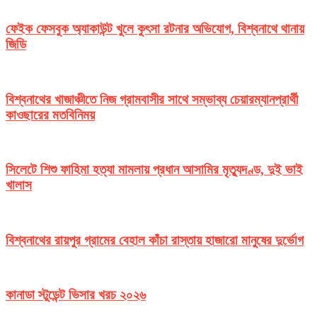
ফেইক ফেসবুক অ্যাকাউন্ট খুলে কুৎসা রটনার অভিযোগ, বিশ্বনাথে থানায়
জিডি
বিশ্বনাথের খাজাঞ্চীতে নিজ গ্রামবাসীর সাথে সম্ভাব্য চেয়ারম্যানপ্রার্থী
কাওছারের মতবিনিময়
সিলেটে শিশু ফাহিমা হত্যা মামলায় প্রধান আসামির মৃত্যুদণ্ড, দুই ভাই
খালাস
বিশ্বনাথের রায়পুর গ্রামের বেহাল কাঁচা রাস্তায় হাজারো মানুষের দুর্ভোগ
কানাডা স্টুডেন্ট ভিসার খরচ ২০২৬