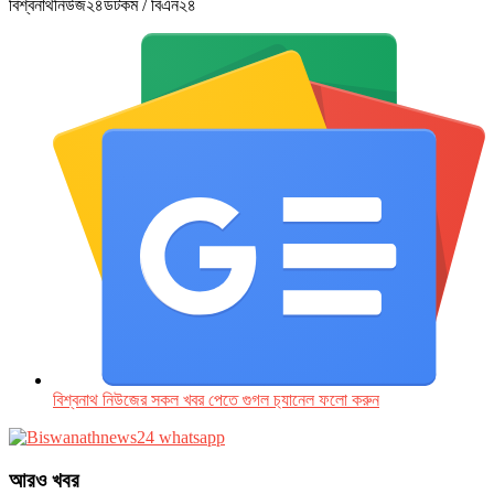
বিশ্বনাথনিউজ২৪ডটকম / বিএন২৪
বিশ্বনাথ নিউজের সকল খবর পেতে গুগল চ‌্যানেল ফলো করুন
আরও খবর