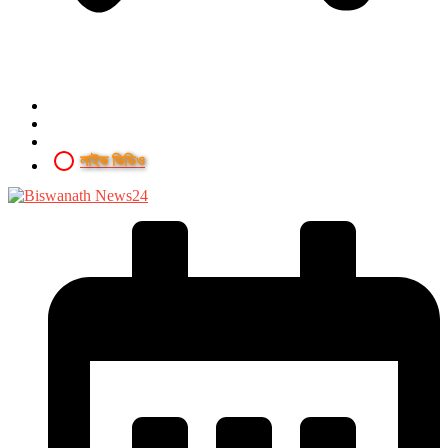
লাইভ ভিডিও