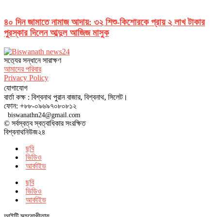
৪০ দিন জামাতে নামাজ আদায়: ৩২ শিশু-কিশোরকে প্রায় ২ লাখ টাকার
পুরস্কার দিলেন আব্দুল আজিজ মাসুক
সত‌্যের সন্ধানে সারাক্ষণ
আমাদের পরিবার
Privacy Policy
যোগাযোগ
বার্তা কক্ষ : বিশ্বনাথ পুরান বাজার, বিশ্বনাথ, সিলেট।
ফোন: +৮৮-০৯৬৯৭০৮০৮১২
biswanathn24@gmail.com
© সর্বস্বত্ব স্বত্বাধিকার সংরক্ষিত
বিশ্বনাথনিউজ২৪
ছবি
ভিডিও
আর্কাইভ
ছবি
ভিডিও
আর্কাইভ
আইটি সহযোগীতায়