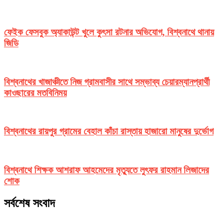
ফেইক ফেসবুক অ্যাকাউন্ট খুলে কুৎসা রটনার অভিযোগ, বিশ্বনাথে থানায়
জিডি
বিশ্বনাথের খাজাঞ্চীতে নিজ গ্রামবাসীর সাথে সম্ভাব্য চেয়ারম্যানপ্রার্থী
কাওছারের মতবিনিময়
বিশ্বনাথের রায়পুর গ্রামের বেহাল কাঁচা রাস্তায় হাজারো মানুষের দুর্ভোগ
বিশ্বনাথে শিক্ষক আশরাফ আহমেদের মৃত্যুতে লুৎফর রাহমান লিজাদের
শোক
সর্বশেষ সংবাদ