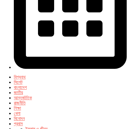
বিশ্বনাথ
সিলেট
বাংলাদেশ
জাতীয়
আন্তর্জাতিক
রাজনীতি
শিক্ষা
খেলা
বিনোদন
প্রবাস
ইসলাম ও জীবন