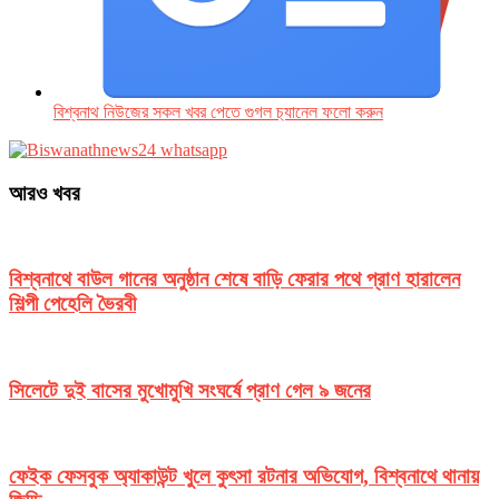
বিশ্বনাথ নিউজের সকল খবর পেতে গুগল চ‌্যানেল ফলো করুন
আরও খবর
বিশ্বনাথে বাউল গানের অনুষ্ঠান শেষে বাড়ি ফেরার পথে প্রাণ হারালেন
শিল্পী পেহেলি ভৈরবী
সিলেটে দুই বাসের মুখোমুখি সংঘর্ষে প্রাণ গেল ৯ জনের
ফেইক ফেসবুক অ্যাকাউন্ট খুলে কুৎসা রটনার অভিযোগ, বিশ্বনাথে থানায়