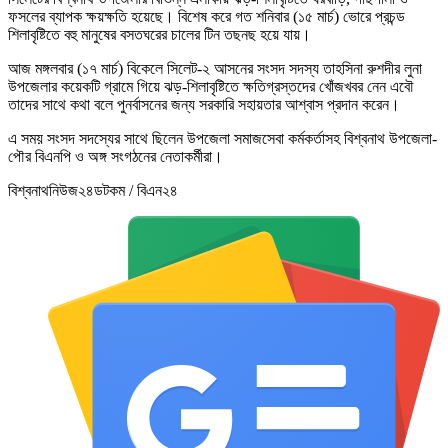
ফসলের ব্যাপক ক্ষয়ক্ষতি হয়েছে। বিশেষ করে গত শনিবার (১৫ মার্চ) ভোরে প্রচন্ড
শিলাবৃষ্টিতে বহু মানুষের বসতঘরের চালের টিন তছনছ হয়ে যায়।
আজ মঙ্গলবার (১৭ মার্চ) বিকেলে সিলেট-২ আসনের সংসদ সদস্য তাহসিনা রুশদীর লুনা
উপজেলার কয়েকটি গ্রামে গিয়ে ঝড়-শিলাবৃষ্টিতে ক্ষতিগ্রস্তদের খোঁজখবর নেন এবৌ
তাদের সাথে কথা বলে পুনর্বাসনের জন্য সরকারি সহায়তার আশ্বাস প্রদান করেন।
এ সময় সংসদ সদস্যের সাথে ছিলেন উপজেলা সমাজসেবা কর্মকর্তাসহ বিশ্বনাথ উপজেলা-
পৌর বিএনপি ও অঙ্গ সংগঠনের নেতাকর্মীরা।
বিশ্বনাথনিউজ২৪ডটকম / বিএন২৪