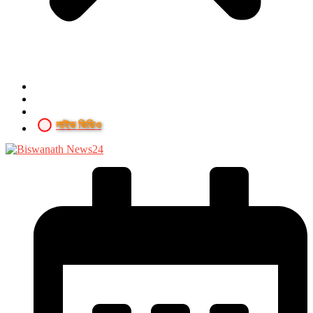
লাইভ ভিডিও