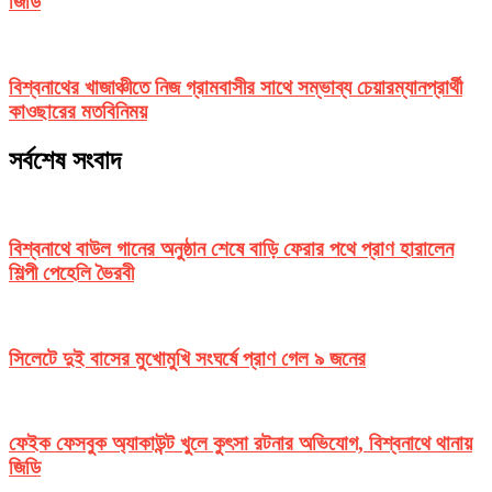
জিডি
বিশ্বনাথের খাজাঞ্চীতে নিজ গ্রামবাসীর সাথে সম্ভাব্য চেয়ারম্যানপ্রার্থী
কাওছারের মতবিনিময়
সর্বশেষ সংবাদ
বিশ্বনাথে বাউল গানের অনুষ্ঠান শেষে বাড়ি ফেরার পথে প্রাণ হারালেন
শিল্পী পেহেলি ভৈরবী
সিলেটে দুই বাসের মুখোমুখি সংঘর্ষে প্রাণ গেল ৯ জনের
ফেইক ফেসবুক অ্যাকাউন্ট খুলে কুৎসা রটনার অভিযোগ, বিশ্বনাথে থানায়
জিডি