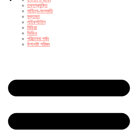
তথ্যপ্রযুক্তি
সাহিত্য-সংস্কৃতি
মুক্তমত
লাইফস্টাইল
মিডিয়া
ভিডিও
পরিচালনা পর্ষদ
উপদেষ্টা পরিষদ