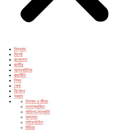
বিশ্বনাথ
সিলেট
বাংলাদেশ
জাতীয়
আন্তর্জাতিক
রাজনীতি
শিক্ষা
খেলা
বিনোদন
প্রবাস
ইসলাম ও জীবন
তথ্যপ্রযুক্তি
সাহিত্য-সংস্কৃতি
মুক্তমত
লাইফস্টাইল
মিডিয়া