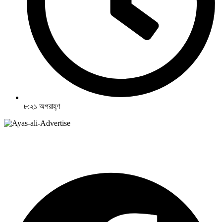
৮:২১ অপরাহ্ণ