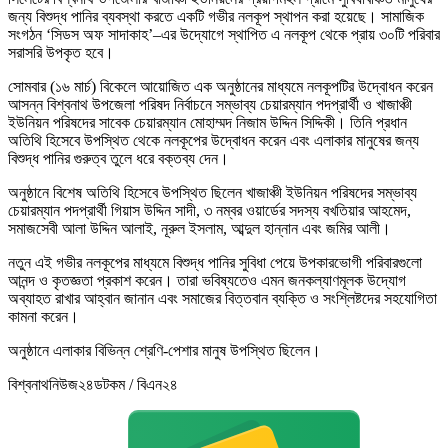
জন্য বিশুদ্ধ পানির ব্যবস্থা করতে একটি গভীর নলকূপ স্থাপন করা হয়েছে। সামাজিক
সংগঠন ‘সিডস অফ সাদাকাহ’–এর উদ্যোগে স্থাপিত এ নলকূপ থেকে প্রায় ৩০টি পরিবার
সরাসরি উপকৃত হবে।
সোমবার (১৬ মার্চ) বিকেলে আয়োজিত এক অনুষ্ঠানের মাধ্যমে নলকূপটির উদ্বোধন করেন
আসন্ন বিশ্বনাথ উপজেলা পরিষদ নির্বাচনে সম্ভাব্য চেয়ারম্যান পদপ্রার্থী ও খাজাঞ্চী
ইউনিয়ন পরিষদের সাবেক চেয়ারম্যান মোহাম্মদ নিজাম উদ্দিন সিদ্দিকী। তিনি প্রধান
অতিথি হিসেবে উপস্থিত থেকে নলকূপের উদ্বোধন করেন এবং এলাকার মানুষের জন্য
বিশুদ্ধ পানির গুরুত্ব তুলে ধরে বক্তব্য দেন।
অনুষ্ঠানে বিশেষ অতিথি হিসেবে উপস্থিত ছিলেন খাজাঞ্চী ইউনিয়ন পরিষদের সম্ভাব্য
চেয়ারম্যান পদপ্রার্থী গিয়াস উদ্দিন সাদী, ৩ নম্বর ওয়ার্ডের সদস্য বখতিয়ার আহমেদ,
সমাজসেবী আলা উদ্দিন আলাই, নূরুল ইসলাম, আব্দুল হান্নান এবং জমির আলী।
নতুন এই গভীর নলকূপের মাধ্যমে বিশুদ্ধ পানির সুবিধা পেয়ে উপকারভোগী পরিবারগুলো
আনন্দ ও কৃতজ্ঞতা প্রকাশ করেন। তারা ভবিষ্যতেও এমন জনকল্যাণমূলক উদ্যোগ
অব্যাহত রাখার আহ্বান জানান এবং সমাজের বিত্তবান ব্যক্তি ও সংশ্লিষ্টদের সহযোগিতা
কামনা করেন।
অনুষ্ঠানে এলাকার বিভিন্ন শ্রেণি-পেশার মানুষ উপস্থিত ছিলেন।
বিশ্বনাথনিউজ২৪ডটকম / বিএন২৪