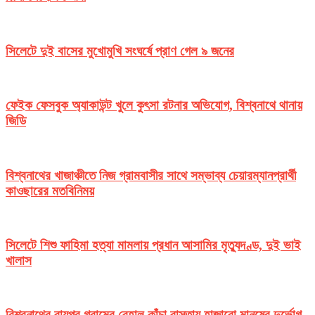
সিলেটে দুই বাসের মুখোমুখি সংঘর্ষে প্রাণ গেল ৯ জনের
ফেইক ফেসবুক অ্যাকাউন্ট খুলে কুৎসা রটনার অভিযোগ, বিশ্বনাথে থানায়
জিডি
বিশ্বনাথের খাজাঞ্চীতে নিজ গ্রামবাসীর সাথে সম্ভাব্য চেয়ারম্যানপ্রার্থী
কাওছারের মতবিনিময়
সিলেটে শিশু ফাহিমা হত্যা মামলায় প্রধান আসামির মৃত্যুদণ্ড, দুই ভাই
খালাস
বিশ্বনাথের রায়পুর গ্রামের বেহাল কাঁচা রাস্তায় হাজারো মানুষের দুর্ভোগ