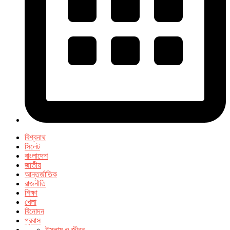
বিশ্বনাথ
সিলেট
বাংলাদেশ
জাতীয়
আন্তর্জাতিক
রাজনীতি
শিক্ষা
খেলা
বিনোদন
প্রবাস
ইসলাম ও জীবন