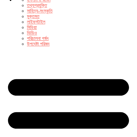
তথ্যপ্রযুক্তি
সাহিত্য-সংস্কৃতি
মুক্তমত
লাইফস্টাইল
মিডিয়া
ভিডিও
পরিচালনা পর্ষদ
উপদেষ্টা পরিষদ