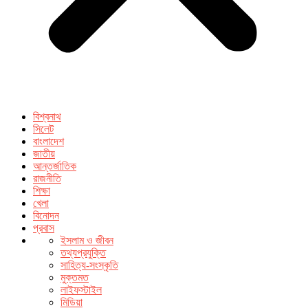
বিশ্বনাথ
সিলেট
বাংলাদেশ
জাতীয়
আন্তর্জাতিক
রাজনীতি
শিক্ষা
খেলা
বিনোদন
প্রবাস
ইসলাম ও জীবন
তথ্যপ্রযুক্তি
সাহিত্য-সংস্কৃতি
মুক্তমত
লাইফস্টাইল
মিডিয়া