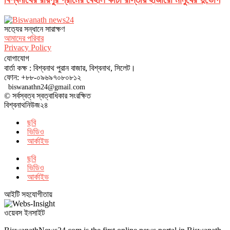
সত‌্যের সন্ধানে সারাক্ষণ
আমাদের পরিবার
Privacy Policy
যোগাযোগ
বার্তা কক্ষ : বিশ্বনাথ পুরান বাজার, বিশ্বনাথ, সিলেট।
ফোন: +৮৮-০৯৬৯৭০৮০৮১২
biswanathn24@gmail.com
© সর্বস্বত্ব স্বত্বাধিকার সংরক্ষিত
বিশ্বনাথনিউজ২৪
ছবি
ভিডিও
আর্কাইভ
ছবি
ভিডিও
আর্কাইভ
আইটি সহযোগীতায়
ওয়েবস ইনসাইট