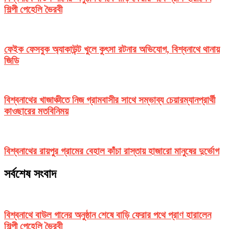
শিল্পী পেহেলি ভৈরবী
ফেইক ফেসবুক অ্যাকাউন্ট খুলে কুৎসা রটনার অভিযোগ, বিশ্বনাথে থানায়
জিডি
বিশ্বনাথের খাজাঞ্চীতে নিজ গ্রামবাসীর সাথে সম্ভাব্য চেয়ারম্যানপ্রার্থী
কাওছারের মতবিনিময়
বিশ্বনাথের রায়পুর গ্রামের বেহাল কাঁচা রাস্তায় হাজারো মানুষের দুর্ভোগ
সর্বশেষ সংবাদ
বিশ্বনাথে বাউল গানের অনুষ্ঠান শেষে বাড়ি ফেরার পথে প্রাণ হারালেন
শিল্পী পেহেলি ভৈরবী