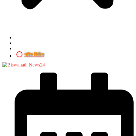
লাইভ ভিডিও