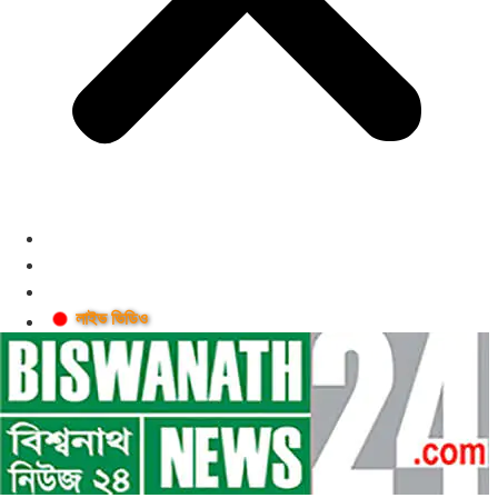
লাইভ ভিডিও