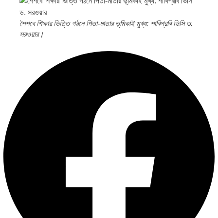
শৈশবে শিক্ষার ভিত্তি গঠনে পিতা-মাতার ভূমিকাই মুখ্য: শাবিপ্রবি ভিসি ড.
সরওয়ার।