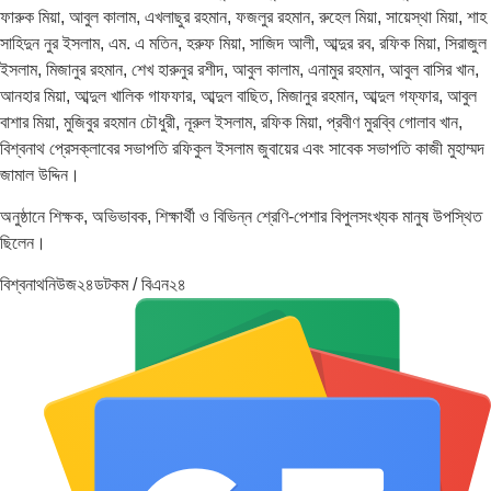
ফারুক মিয়া, আবুল কালাম, এখলাছুর রহমান, ফজলুর রহমান, রুহেল মিয়া, সায়েস্থা মিয়া, শাহ
সাহিদুন নুর ইসলাম, এম. এ মতিন, হরুফ মিয়া, সাজিদ আলী, আব্দুর রব, রফিক মিয়া, সিরাজুল
ইসলাম, মিজানুর রহমান, শেখ হারুনুর রশীদ, আবুল কালাম, এনামুর রহমান, আবুল বাসির খান,
আনহার মিয়া, আব্দুল খালিক গাফফার, আব্দুল বাছিত, মিজানুর রহমান, আব্দুল গফ্ফার, আবুল
বাশার মিয়া, মুজিবুর রহমান চৌধুরী, নূরুল ইসলাম, রফিক মিয়া, প্রবীণ মুরব্বি গোলাব খান,
বিশ্বনাথ প্রেসক্লাবের সভাপতি রফিকুল ইসলাম জুবায়ের এবং সাবেক সভাপতি কাজী মুহাম্মদ
জামাল উদ্দিন।
অনুষ্ঠানে শিক্ষক, অভিভাবক, শিক্ষার্থী ও বিভিন্ন শ্রেণি-পেশার বিপুলসংখ্যক মানুষ উপস্থিত
ছিলেন।
বিশ্বনাথনিউজ২৪ডটকম / বিএন২৪