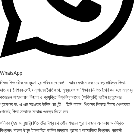
WhatsApp
শিশুর শিক্ষাজীবনের সূচনা হয় পরিবার থেকেই—আর সেখানে সবচেয়ে বড় দায়িত্ব পিতা-
মাতার। শৈশবকালেই সন্তানের নৈতিকতা, মূল্যবোধ ও শিক্ষার ভিত্তি তৈরি হয় বলে মন্তব্য
করেছেন শাহজালাল বিজ্ঞান ও প্রযুক্তি বিশ্ববিদ্যালয়ের (শাবিপ্রবি) ভাইস চ্যান্সেলর
প্রফেসর ড. এ এম সরওয়ার উদ্দিন চৌধুরী। তিনি বলেন, শিশুদের শিক্ষার বিষয়ে শৈশবকাল
থেকেই পিতা-মাতাকে সর্বোচ্চ গুরুত্ব দিতে হবে।
শনিবার (২৪ জানুয়ারি) সিলেটের বিশ্বনাথ পৌর শহরের পুরাণ বাজার এলাকায় অবস্থিত
বিশ্বনাথ দারুল উলুম ইসলামিয়া কামিল মাদ্রাসা প্রাঙ্গণে আয়োজিত বিশ্বনাথ প্রবাসী