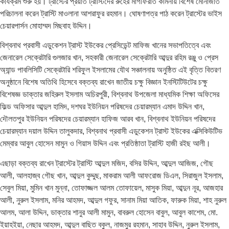
কার্যক্রম শুরু হয়। ট্রাস্টের প্রয়াত ট্রাস্টিদের রুহের মাগফিরাত কামনায় বিশেষ মোনাজাত
পরিচালনা করেন ট্রাস্টি মাওলানা আশরাফুর রহমান। ঘোষণাপত্র পাঠ করেন ট্রাস্টের ভাইস
চেয়ারপার্সন মোহাম্মদ মিছবাহ উদ্দিন।
বিশ্বনাথ প্রবাসী এডুকেশন ট্রাস্ট ইউকের প্রেসিডেন্ট মাফিজ খানের সভাপতিত্বে এবং
জেনারেল সেক্রেটারি গুলজার খান, সহকারী জেনারেল সেক্রেটারি আব্দুর রহিম রঞ্জু ও প্রেস
অ্যান্ড পাবলিসিটি সেক্রেটারি শরিফুল ইসলামের যৌথ সঞ্চালনায় অনুষ্ঠিত এই বৃত্তি বিতরণ
অনুষ্ঠানে বিশেষ অতিথি হিসেবে বক্তব্য রাখেন জাতীয় চক্ষু বিজ্ঞান ইনস্টিটিউটের চক্ষু
বিশেষজ্ঞ ডাক্তার জহিরুল ইসলাম অচিরপুরী, বিশ্বনাথ উপজেলা মাধ্যমিক শিক্ষা অফিসের
ফিল্ড অফিসার আব্দুল হামিদ, দশঘর ইউনিয়ন পরিষদের চেয়ারম্যান এমাদ উদ্দিন খান,
দৌলতপুর ইউনিয়ন পরিষদের চেয়ারম্যান হাফিজ আরব খান, বিশ্বনাথ ইউনিয়ন পরিষদের
চেয়ারম্যান দয়াল উদ্দিন তালুকদার, বিশ্বনাথ প্রবাসী এডুকেশন ট্রাস্ট ইউকের এক্সিকিউটিভ
মেম্বার আবুল হোসেন মামুন ও গিয়াস উদ্দিন এবং প্রতিষ্ঠাতা ট্রাস্টি হাজী রইছ আলী।
এছাড়া বক্তব্য রাখেন ট্রাস্টের ট্রাস্টি আব্দুল মজিদ, বসির উদ্দিন, আব্দুল আজিজ, গৌছ
আলী, আলহাজ্ব গৌছ খান, আব্দুল কুদ্দুছ, মাকরাম আলী আফরোজ ডিএল, সিরাজুল ইসলাম,
সেবুল মিয়া, মুমিন খান মুন্না, তোফাজ্জল আলম তোফায়েল, মাসুক মিয়া, আব্দুন নূর, আজহার
আলী, নুরুল ইসলাম, মনির আহমদ, আব্দুল গফুর, সানাম মিয়া আতিক, ফারুক মিয়া, শাহ নুরুল
আলম, আলা উদ্দিন, ডাক্তার শানুর আলী মামুন, বাবরুল হোসেন বাবুল, আবুল কাশেম, মো.
ইয়াহইয়া, নেছার আহমদ, আব্দুল বাছিত বকুল, নাজমুর রহমান, সাহাব উদ্দিন, নুরুল ইসলাম,