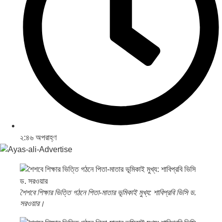
২:৪৬ অপরাহ্ণ
শৈশবে শিক্ষার ভিত্তি গঠনে পিতা-মাতার ভূমিকাই মুখ্য: শাবিপ্রবি ভিসি ড.
সরওয়ার।