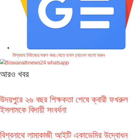
বিশ্বনাথ নিউজের সকল খবর পেতে গুগল চ‌্যানেল ফলো করুন
আরও খবর
উদয়পুরে ২৬ বছর শিক্ষকতা শেষে ক্বারী ফখরুল
ইসলামকে বিদায়ী সংবর্ধনা
বিশ্বনাথে লামাকাজী আইটি একাডেমির উদ্বোধন