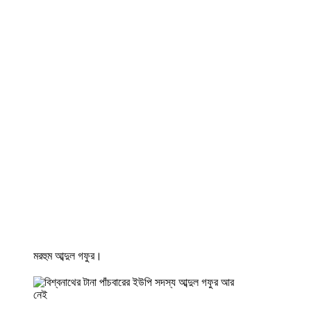
মরহুম আব্দুল গফুর।