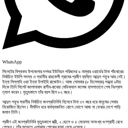
WhatsApp
সিলেটের বিশ্বনাথ উপজেলার দশঘর ইউনিয়ন পরিষদের ৯ নাম্বার ওয়ার্ডের টানা পাঁচবারের
নির্বাচিত ইউপি সদস্য ও স্থানীয় রায়কেলী গ্রামের প্রবীণ ব্যক্তি আব্দুল গফুর আর নেই।
ইন্না লিল্লাহি ওয়া ইন্না ইলাইহি রাজেউন। ​আজ সোমবার (৮ ডিসেম্বর) সন্ধ্যা ৬টার
দিকে তিনি সিলেট জালালাবাদ রাগীব-রাবেয়া মেডিক্যাল কলেজ হাসপাতালে শেষ নিঃশ্বাস
ত্যাগ করেন। মৃত্যুকালে তাঁর বয়স ছিল ৮২ বছর।
আব্দুল গফুর ​স্থানীয় নির্বাচিত জনপ্রতিনিধি হিসেবে টানা ৩৭ বছর ধরে মানুষের সেবায়
নিয়োজিত ছিলেন। দীর্ঘদিন ধরে বার্ধক্যজনিত রোগে ভোগে আজ না ফেরার দেশে পাড়ি
জমান তিনি।
​প্রবীণ এই জনপ্রতিনিধি মৃত্যুকালে স্ত্রী, ২ ছেলে ও ৫ মেয়েসহ অসংখ্য গুণগ্রাহী রেখে
গেছেন। তাঁর মৃত্যুতে এলাকায় শোকের ছায়া নেমে এসেছে।