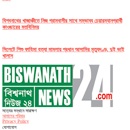
বিশ্বনাথের খাজাঞ্চীতে নিজ গ্রামবাসীর সাথে সম্ভাব্য চেয়ারম্যানপ্রার্থী
কাওছারের মতবিনিময়
সিলেটে শিশু ফাহিমা হত্যা মামলায় প্রধান আসামির মৃত্যুদণ্ড, দুই ভাই
খালাস
সত‌্যের সন্ধানে সারাক্ষণ
আমাদের পরিবার
Privacy Policy
যোগাযোগ