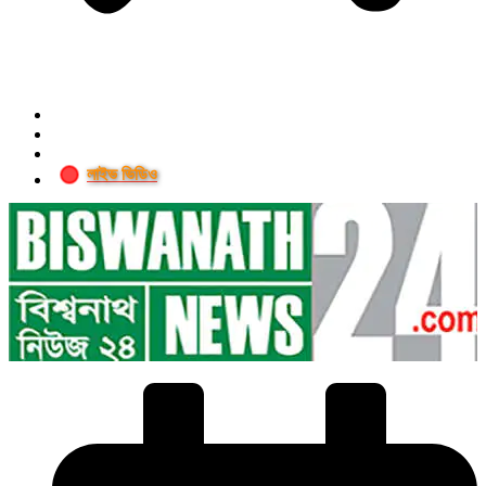
লাইভ ভিডিও