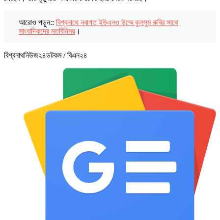
আরোও পড়ুন::
বিশ্বনাথে নবাগত ইউএনও উম্মে কুলসুম রুবির সাথে
সাংবাদিকদের মতবিনিময়
।
বিশ্বনাথনিউজ২৪ডটকম / বিএন২৪