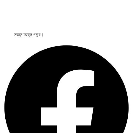
মরহুম আব্দুল গফুর।