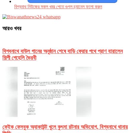
বিশ্বনাথ নিউজের সকল খবর পেতে গুগল চ‌্যানেল ফলো করুন
আরও খবর
বিশ্বনাথে বাউল গানের অনুষ্ঠান শেষে বাড়ি ফেরার পথে প্রাণ হারালেন
শিল্পী পেহেলি ভৈরবী
ফেইক ফেসবুক অ্যাকাউন্ট খুলে কুৎসা রটনার অভিযোগ, বিশ্বনাথে থানায়