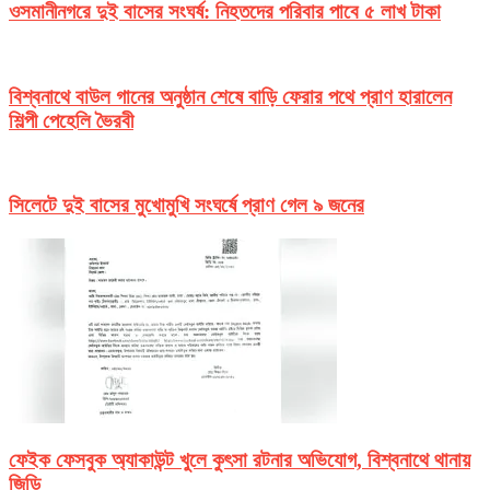
ওসমানীনগরে দুই বাসের সংঘর্ষ: নিহতদের পরিবার পাবে ৫ লাখ টাকা
বিশ্বনাথে বাউল গানের অনুষ্ঠান শেষে বাড়ি ফেরার পথে প্রাণ হারালেন
শিল্পী পেহেলি ভৈরবী
সিলেটে দুই বাসের মুখোমুখি সংঘর্ষে প্রাণ গেল ৯ জনের
ফেইক ফেসবুক অ্যাকাউন্ট খুলে কুৎসা রটনার অভিযোগ, বিশ্বনাথে থানায়
জিডি