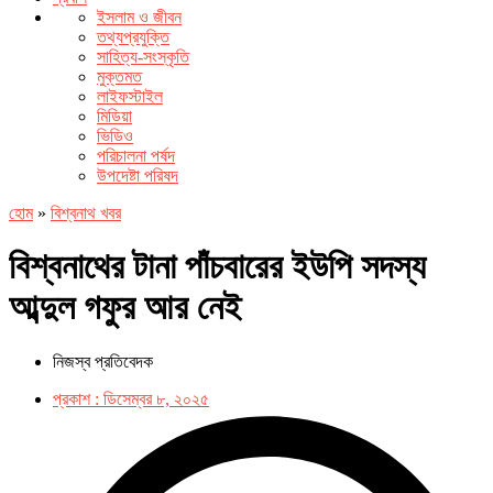
ইসলাম ও জীবন
তথ্যপ্রযুক্তি
সাহিত্য-সংস্কৃতি
মুক্তমত
লাইফস্টাইল
মিডিয়া
ভিডিও
পরিচালনা পর্ষদ
উপদেষ্টা পরিষদ
হোম
»
বিশ্বনাথ খবর
বিশ্বনাথের টানা পাঁচবারের ইউপি সদস্য
আব্দুল গফুর আর নেই
নিজস্ব প্রতিবেদক
প্রকাশ :
ডিসেম্বর ৮, ২০২৫