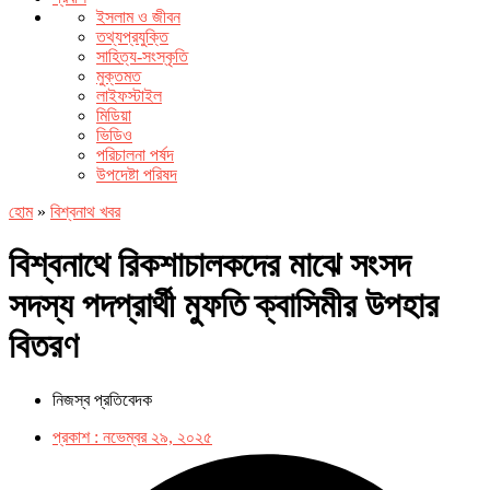
ইসলাম ও জীবন
তথ্যপ্রযুক্তি
সাহিত্য-সংস্কৃতি
মুক্তমত
লাইফস্টাইল
মিডিয়া
ভিডিও
পরিচালনা পর্ষদ
উপদেষ্টা পরিষদ
হোম
»
বিশ্বনাথ খবর
বিশ্বনাথে রিকশাচালকদের মাঝে সংসদ
সদস্য পদপ্রার্থী মুফতি ক্বাসিমীর উপহার
বিতরণ
নিজস্ব প্রতিবেদক
প্রকাশ :
নভেম্বর ২৯, ২০২৫