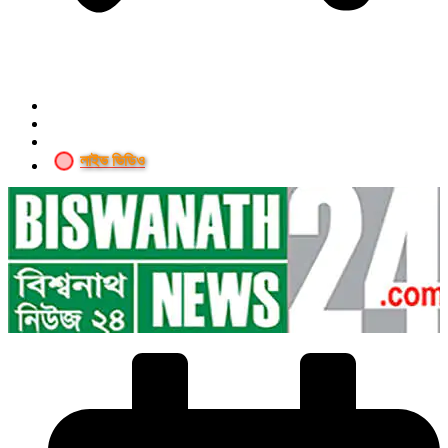
লাইভ ভিডিও