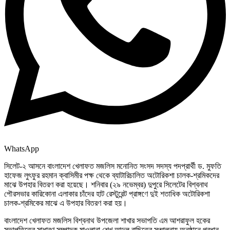
WhatsApp
সিলেট-২ আসনে বাংলাদেশ খেলাফত মজলিস মনোনিত সংসদ সদস্য পদপ্রার্থী ড. মুফতি
হাফেজ লুৎফুর রহমান ক্বাসিমীর পক্ষ থেকে ব্যাটারিচালিত অটোরিকশা চালক-শ্রমিকদের
মাঝে উপহার বিতরণ করা হয়েছে। শনিবার (২৯ নভেম্বর) দুপুরে সিলেটের বিশ্বনাথ
পৌরসভার কারিকোনা এলাকার চাঁদের হাট রেস্টুরেন্ট প্রাঙ্গণে দুই শতাধিক অটোরিকশা
চালক-শ্রমিকের মাঝে এ উপহার বিতরণ করা হয়।
বাংলাদেশ খেলাফত মজলিস বিশ্বনাথ উপজেলা শাখার সভাপতি এম আশরাফুল হকের
সভাপতিত্বে সাধারণ সম্পাদক মাওলানা শেখ আব্দুল বাছিতের সঞ্চালনায় অনুষ্ঠানে প্রধান