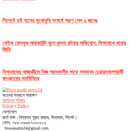
সিলেটে দুই বাসের মুখোমুখি সংঘর্ষে প্রাণ গেল ৯ জনের
ফেইক ফেসবুক অ্যাকাউন্ট খুলে কুৎসা রটনার অভিযোগ, বিশ্বনাথে থানায়
জিডি
বিশ্বনাথের খাজাঞ্চীতে নিজ গ্রামবাসীর সাথে সম্ভাব্য চেয়ারম্যানপ্রার্থী
কাওছারের মতবিনিময়
সত‌্যের সন্ধানে সারাক্ষণ
আমাদের পরিবার
Privacy Policy
যোগাযোগ
বার্তা কক্ষ : বিশ্বনাথ পুরান বাজার, বিশ্বনাথ, সিলেট।
ফোন: +৮৮-০৯৬৯৭০৮০৮১২
biswanathn24@gmail.com