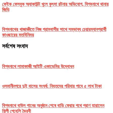
ফেইক ফেসবুক অ্যাকাউন্ট খুলে কুৎসা রটনার অভিযোগ, বিশ্বনাথে থানায়
জিডি
বিশ্বনাথের খাজাঞ্চীতে নিজ গ্রামবাসীর সাথে সম্ভাব্য চেয়ারম্যানপ্রার্থী
কাওছারের মতবিনিময়
সর্বশেষ সংবাদ
বিশ্বনাথে লামাকাজী আইটি একাডেমির উদ্বোধন
ওসমানীনগরে দুই বাসের সংঘর্ষ: নিহতদের পরিবার পাবে ৫ লাখ টাকা
বিশ্বনাথে বাউল গানের অনুষ্ঠান শেষে বাড়ি ফেরার পথে প্রাণ হারালেন
শিল্পী পেহেলি ভৈরবী