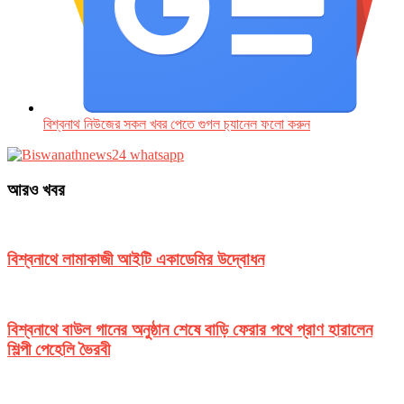
বিশ্বনাথ নিউজের সকল খবর পেতে গুগল চ‌্যানেল ফলো করুন
আরও খবর
বিশ্বনাথে লামাকাজী আইটি একাডেমির উদ্বোধন
বিশ্বনাথে বাউল গানের অনুষ্ঠান শেষে বাড়ি ফেরার পথে প্রাণ হারালেন
শিল্পী পেহেলি ভৈরবী