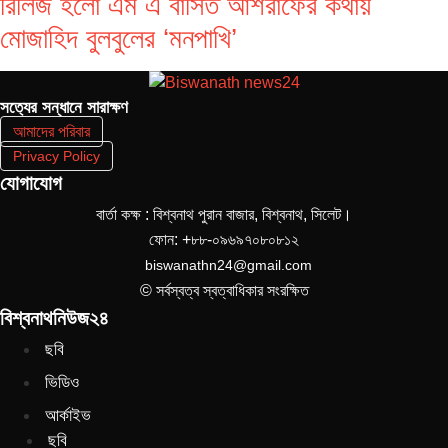
রিলিজ হলো এম এ বাসিত আশরাফের কথায়
মোজাহিদ বুলবুলের ‘মনপাখি’
সত‌্যের সন্ধানে সারাক্ষণ
আমাদের পরিবার
Privacy Policy
যোগাযোগ
বার্তা কক্ষ : বিশ্বনাথ পুরান বাজার, বিশ্বনাথ, সিলেট।
ফোন: +৮৮-০৯৬৯৭০৮০৮১২
biswanathn24@gmail.com
© সর্বস্বত্ব স্বত্বাধিকার সংরক্ষিত
বিশ্বনাথনিউজ২৪
ছবি
ভিডিও
আর্কাইভ
ছবি