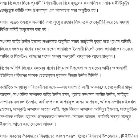
সময় বিকেলের দিকে প্রবাসী বিশ্বনাথীদের নিয়ে ফ্রান্সের ক্যাতসিমার এলাকায় ইস্টিকুটুম
রেস্টুরেন্টে কমিটি গঠন উপলক্ষ্যে এক আলোচনা সভা অনুষ্ঠিত হয়।
সভায় আব্দুত তহুরকে সভাপতি এবং লুৎফুর রহমান লিজাদকে সেক্রেটারি করে ১৬ সদস্য
বিশিষ্ট কমিটি অনুমোদন করা হয়।
সংগঠক জহির উদ্দীন ইমনের সঞ্চালনায় অনুষ্ঠিত সভায় ভার্চুয়ালি যুক্ত হয়ে প্রধান অতিথি
হিসেবে বক্তব্য রাখেন বক্তব্য রাখেন জামায়াতে ইসলামী সিলেট জেলা জামায়াতের নায়েবে
আমীর ও সিলেট-২ আসনের সংসদ সদস্য পদপ্রার্থী অধ্যাপক আব্দুল হান্নান।
বিশেষ অতিথি হিসেবে বক্তব্য রাখেন বিশ্বনাথ উপজেলা জামায়াতের আমীর ও খাজাঞ্চী
ইউনিয়ন পরিষদের সাবেক চেয়ারম্যান মুহাম্মদ নিজাম উদ্দীন সিদ্দিকী।
কমিটিতে অন্যান্য দায়িত্বশীলরা হলেন—সহ সভাপতি আলী আকবর,সহ সেক্রেটারি মামুন
আহমদ, সাংগঠনিক সম্পাদক জহির উদ্দীন ইমন, প্রচার সম্পাদক আলীম উদ্দীন, সাহিত্য
সম্পাদক নজরুল ইসলাম, অর্থ সম্পাদক আশরাফুল আলম আশরাফ, অফিস সম্পাদক ইকবাল
হোসেন, সংস্কৃতি সম্পাদক সাহেদ আলী, শ্রম বিষয়ক সম্পাদক আমিনুল ইসলাম, সাংস্কৃতিক
সম্পাদক শাকিল হোসেন, ছাত্রকল্যাণ সম্পাদক সোজেল আহমদ, কার্যকরি সদস্য সামছুল
ইসলাম, আব্দুল হক, সোহেল আহমদ।
সভায় সকলের ঐক্যমতের সিদ্ধান্তে প্রথম প্রকল্প হিসেবে বিশ্বনাথ উপজেলার ৮টি ইউনিয়ন