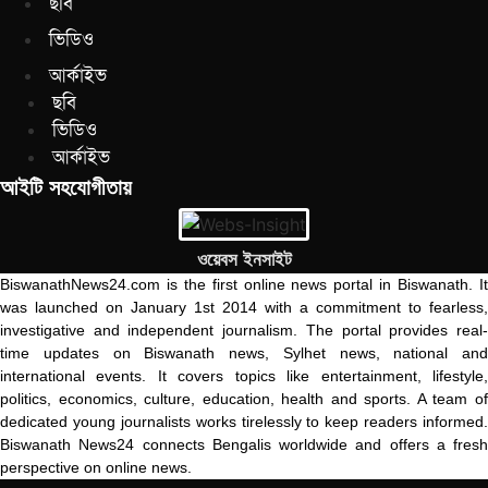
ছবি
ভিডিও
আর্কাইভ
ছবি
ভিডিও
আর্কাইভ
আইটি সহযোগীতায়
ওয়েবস ইনসাইট
BiswanathNews24.com is the first online news portal in Biswanath. It
was launched on January 1st 2014 with a commitment to fearless,
investigative and independent journalism. The portal provides real-
time updates on Biswanath news, Sylhet news, national and
international events. It covers topics like entertainment, lifestyle,
politics, economics, culture, education, health and sports. A team of
dedicated young journalists works tirelessly to keep readers informed.
Biswanath News24 connects Bengalis worldwide and offers a fresh
perspective on online news.