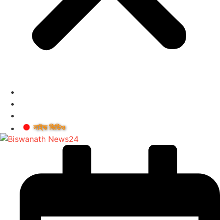
লাইভ ভিডিও