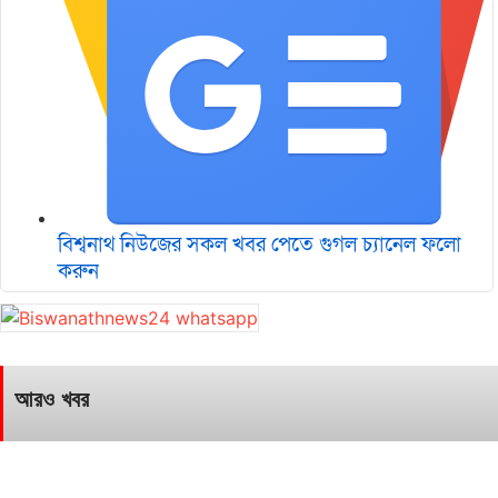
বিশ্বনাথ নিউজের সকল খবর পেতে গুগল চ‌্যানেল ফলো
করুন
আরও খবর