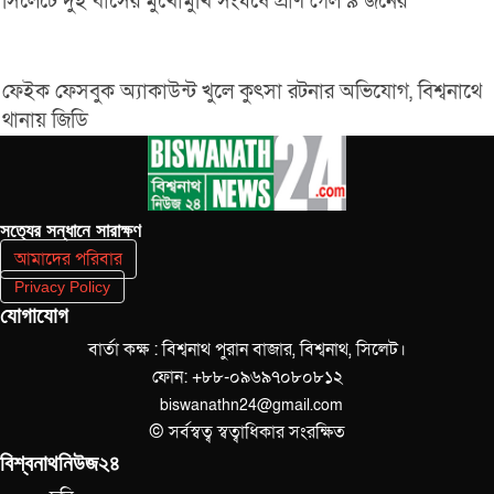
সিলেটে দুই বাসের মুখোমুখি সংঘর্ষে প্রাণ গেল ৯ জনের
ফেইক ফেসবুক অ্যাকাউন্ট খুলে কুৎসা রটনার অভিযোগ, বিশ্বনাথে
থানায় জিডি
সত‌্যের সন্ধানে সারাক্ষণ
আমাদের পরিবার
Privacy Policy
যোগাযোগ
বার্তা কক্ষ : বিশ্বনাথ পুরান বাজার, বিশ্বনাথ, সিলেট।
ফোন: +৮৮-০৯৬৯৭০৮০৮১২
biswanathn24@gmail.com
© সর্বস্বত্ব স্বত্বাধিকার সংরক্ষিত
বিশ্বনাথনিউজ২৪