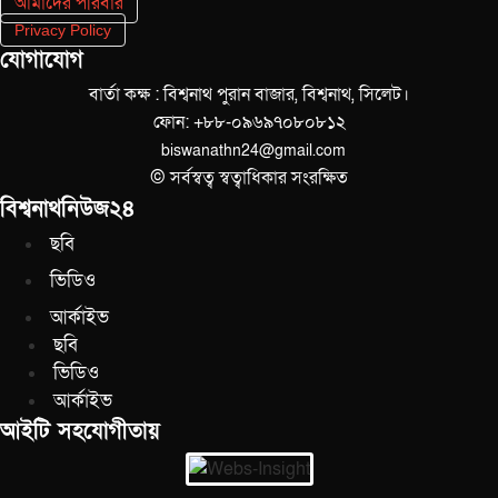
আমাদের পরিবার
Privacy Policy
যোগাযোগ
বার্তা কক্ষ : বিশ্বনাথ পুরান বাজার, বিশ্বনাথ, সিলেট।
ফোন: +৮৮-০৯৬৯৭০৮০৮১২
biswanathn24@gmail.com
© সর্বস্বত্ব স্বত্বাধিকার সংরক্ষিত
বিশ্বনাথনিউজ২৪
ছবি
ভিডিও
আর্কাইভ
ছবি
ভিডিও
আর্কাইভ
আইটি সহযোগীতায়