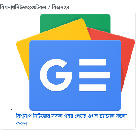
বিশ্বনাথনিউজ২৪ডটকম / বিএন২৪
বিশ্বনাথ নিউজের সকল খবর পেতে গুগল চ‌্যানেল ফলো
করুন