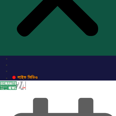
লাইভ ভিডিও