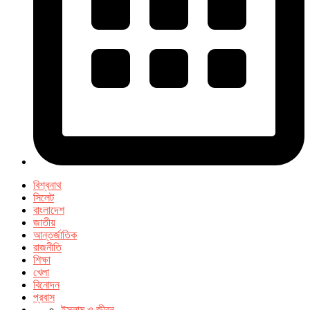
বিশ্বনাথ
সিলেট
বাংলাদেশ
জাতীয়
আন্তর্জাতিক
রাজনীতি
শিক্ষা
খেলা
বিনোদন
প্রবাস
ইসলাম ও জীবন