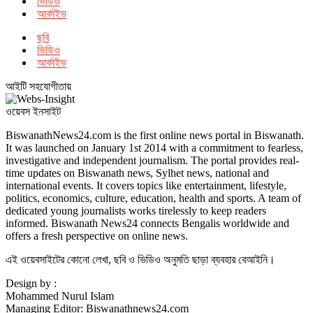
ভিডিও
আর্কাইভ
ছবি
ভিডিও
আর্কাইভ
আইটি সহযোগীতায়
ওয়েবস ইনসাইট
BiswanathNews24.com is the first online news portal in Biswanath.
It was launched on January 1st 2014 with a commitment to fearless,
investigative and independent journalism. The portal provides real-
time updates on Biswanath news, Sylhet news, national and
international events. It covers topics like entertainment, lifestyle,
politics, economics, culture, education, health and sports. A team of
dedicated young journalists works tirelessly to keep readers
informed. Biswanath News24 connects Bengalis worldwide and
offers a fresh perspective on online news.
এই ওয়েবসাইটের কোনো লেখা, ছবি ও ভিডিও অনুমতি ছাড়া ব্যবহার বেআইনি।
Design by :
Mohammed Nurul Islam
Managing Editor: Biswanathnews24.com