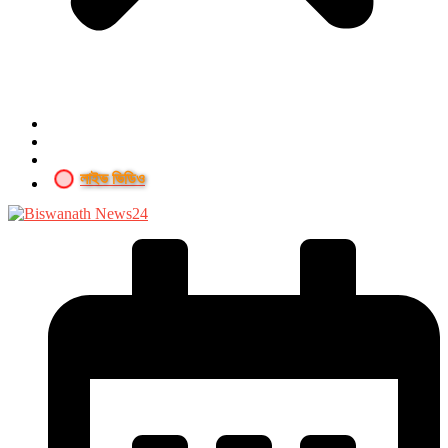
লাইভ ভিডিও