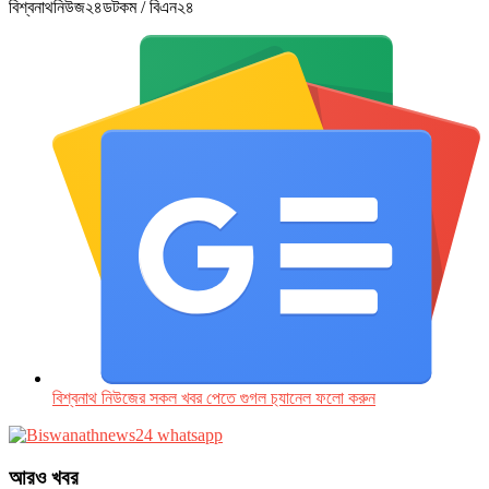
বিশ্বনাথনিউজ২৪ডটকম / বিএন২৪
বিশ্বনাথ নিউজের সকল খবর পেতে গুগল চ‌্যানেল ফলো করুন
আরও খবর