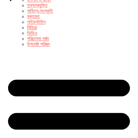
তথ্যপ্রযুক্তি
সাহিত্য-সংস্কৃতি
মুক্তমত
লাইফস্টাইল
মিডিয়া
ভিডিও
পরিচালনা পর্ষদ
উপদেষ্টা পরিষদ