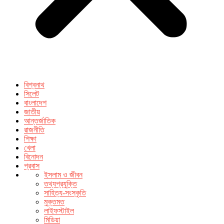
বিশ্বনাথ
সিলেট
বাংলাদেশ
জাতীয়
আন্তর্জাতিক
রাজনীতি
শিক্ষা
খেলা
বিনোদন
প্রবাস
ইসলাম ও জীবন
তথ্যপ্রযুক্তি
সাহিত্য-সংস্কৃতি
মুক্তমত
লাইফস্টাইল
মিডিয়া