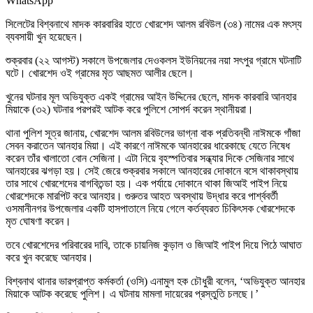
WhatsApp
সিলেটের বিশ্বনাথে মাদক কারবারির হাতে খোরশেদ আলম রবিউল (৩৪) নামের এক মৎস্য
ব্যবসায়ী খুন হয়েছেন।
শুক্রবার (২২ আগস্ট) সকালে উপজেলার দেওকলস ইউনিয়নের নয়া সৎপুর গ্রামে ঘটনাটি
ঘটে। খোরশেদ ওই গ্রামের মৃত আছমত আলীর ছেলে।
খুনের ঘটনার মূল অভিযুক্ত একই গ্রামের আইন উদ্দিনের ছেলে, মাদক কারবারি আনহার
মিয়াকে (৩২) ঘটনার পরপরই আটক করে পুলিশে সোপর্দ করেন স্থানীয়রা।
থানা পুলিশ সূত্র জানায়, খোরশেদ আলম রবিউলের ভাগ্না বাক প্রতিবন্ধী নাঈমকে গাঁজা
সেবন করাতেন আনহার মিয়া। এই কারণে নাঈমকে আনহারের ধারেকাছে যেতে নিষেধ
করেন তাঁর খালাতো বোন সেজিনা। এটা নিয়ে বৃহস্পতিবার সন্ধ্যার দিকে সেজিনার সাথে
আনহারের ঝগড়া হয়। সেই জেরে শুক্রবার সকালে আনহারের দোকানে বসে থাকাবস্থায়
তার সাথে খোরশেদের বাগবিতন্ডা হয়। এক পর্যায়ে দোকানে থাকা জিআই পাইপ নিয়ে
খোরশেদকে মারপিট করে আনহার। গুরুতর আহত অবস্থায় উদ্ধার করে পার্শ্ববর্তী
ওসমানীনগর উপজেলার একটি হাসপাতালে নিয়ে গেলে কর্তব্যরত চিকিৎসক খোরশেদকে
মৃত ঘোষণা করেন।
তবে খোরশেদের পরিবারের দাবি, তাকে চায়নিজ কুড়াল ও জিআই পাইপ দিয়ে পিঠে আঘাত
করে খুন করেছে আনহার।
বিশ্বনাথ থানার ভারপ্রাপ্ত কর্মকর্তা (ওসি) এনামুল হক চৌধুরী বলেন, ‘অভিযুক্ত আনহার
মিয়াকে আটক করেছে পুলিশ। এ ঘটনায় মামলা দায়েরের প্রস্তুতি চলছে।’