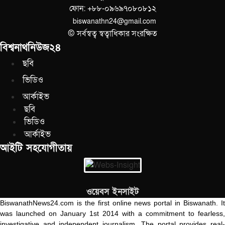
ফোন: +৮৮-০৯৬৯৭০৮০৮১২
biswanathn24@gmail.com
© সর্বস্বত্ব স্বত্বাধিকার সংরক্ষিত
বিশ্বনাথনিউজ২৪
ছবি
ভিডিও
আর্কাইভ
ছবি
ভিডিও
আর্কাইভ
আইটি সহযোগীতায়
ওয়েবস ইনসাইট
BiswanathNews24.com is the first online news portal in Biswanath. It
was launched on January 1st 2014 with a commitment to fearless,
investigative and independent journalism. The portal provides real-