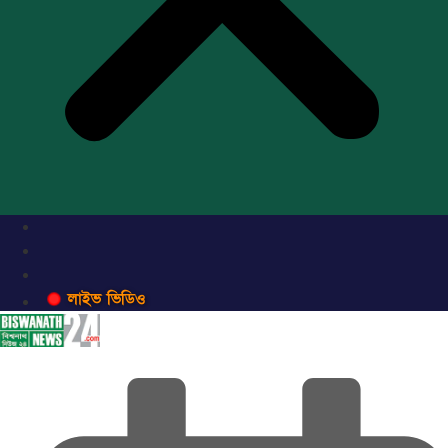
লাইভ ভিডিও