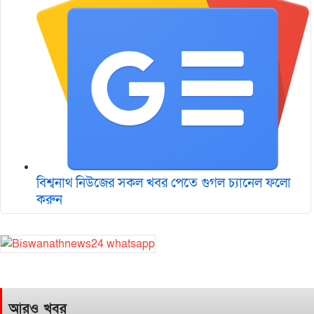
বিশ্বনাথ নিউজের সকল খবর পেতে গুগল চ‌্যানেল ফলো
করুন
আরও খবর