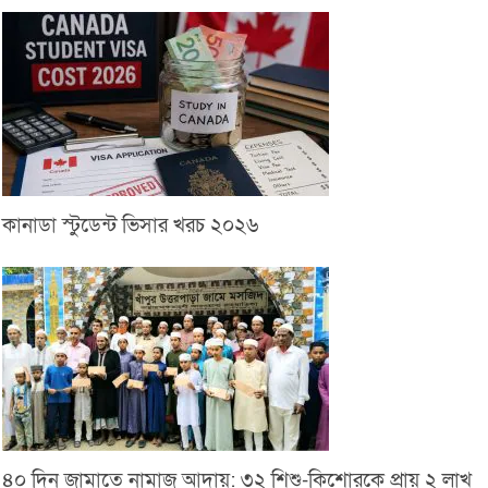
কানাডা স্টুডেন্ট ভিসার খরচ ২০২৬
৪০ দিন জামাতে নামাজ আদায়: ৩২ শিশু-কিশোরকে প্রায় ২ লাখ