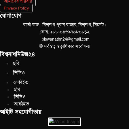
আমাদের পরিবার
Privacy Policy
যোগাযোগ
বার্তা কক্ষ : বিশ্বনাথ পুরান বাজার, বিশ্বনাথ, সিলেট।
ফোন: +৮৮-০৯৬৯৭০৮০৮১২
biswanathn24@gmail.com
© সর্বস্বত্ব স্বত্বাধিকার সংরক্ষিত
বিশ্বনাথনিউজ২৪
ছবি
ভিডিও
আর্কাইভ
ছবি
ভিডিও
আর্কাইভ
আইটি সহযোগীতায়