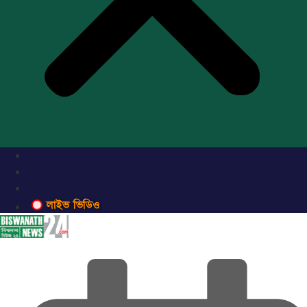
লাইভ ভিডিও