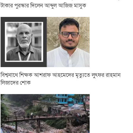
টাকার পুরস্কার দিলেন আব্দুল আজিজ মাসুক
বিশ্বনাথে শিক্ষক আশরাফ আহমেদের মৃত্যুতে লুৎফর রাহমান
লিজাদের শোক