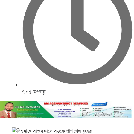
৭:০৫ অপরাহ্ণ