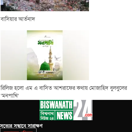
বাসিয়ার আর্তনাদ
রিলিজ হলো এম এ বাসিত আশরাফের কথায় মোজাহিদ বুলবুলের
‘মনপাখি’
সত‌্যের সন্ধানে সারাক্ষণ